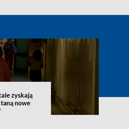
tale zyskają
staną nowe
?