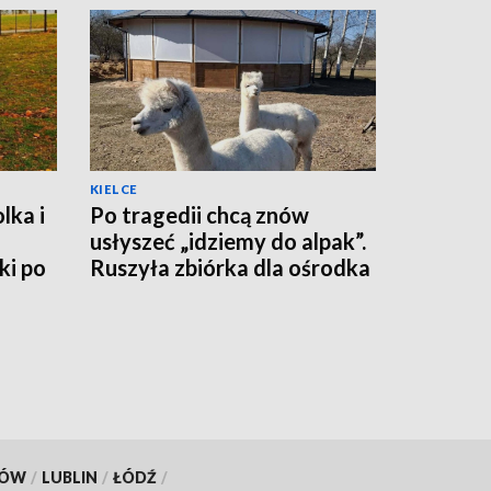
KIELCE
lka i
Po tragedii chcą znów
usłyszeć „idziemy do alpak”.
ki po
Ruszyła zbiórka dla ośrodka
w Niemienicach
KÓW
/
LUBLIN
/
ŁÓDŹ
/