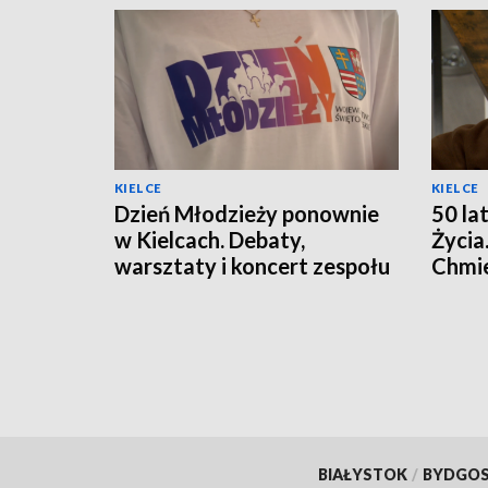
KIELCE
KIELCE
Dzień Młodzieży ponownie
50 la
w Kielcach. Debaty,
Życia
warsztaty i koncert zespołu
Chmie
Modelki
odpow
nast
BIAŁYSTOK
/
BYDGO