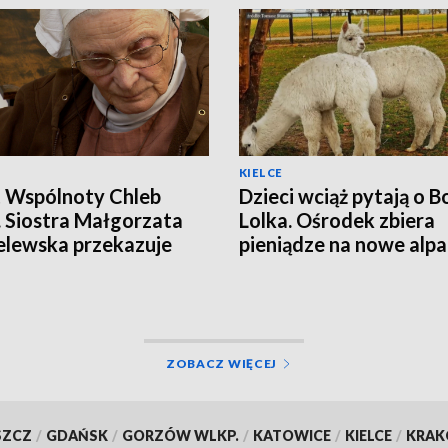
KIELCE
t Wspólnoty Chleb
Dzieci wciąż pytają o Bo
. Siostra Małgorzata
Lolka. Ośrodek zbiera
lewska przekazuje
pieniądze na nowe alpa
iedzialność
dramatycznej stracie
ępcom
ZOBACZ WIĘCEJ
SZCZ
/
GDAŃSK
/
GORZÓW WLKP.
/
KATOWICE
/
KIELCE
/
KRA