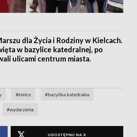
Marszu dla Życia i Rodziny w Kielcach.
ęta w bazylice katedralnej, po
ali ulicami centrum miasta.
y
#kielce
#bazylika katedralna
#wydarzenia
UDOSTĘPNIJ NA X