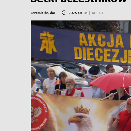
Jeremi Uba, dar
2026-05-31
|
KIELCE