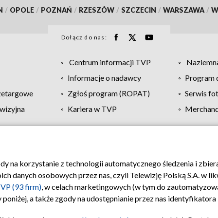
N
/
OPOLE
/
POZNAŃ
/
RZESZÓW
/
SZCZECIN
/
WARSZAWA
/
W
Dołącz do nas:
Centrum informacji TVP
Naziemna
Informacje o nadawcy
Program d
zetargowe
Zgłoś program (ROPAT)
Serwis fo
wizyjna
Kariera w TVP
Merchandi
Polityka prywatności
Moje zgody
Pomoc
Biuro re
ody na korzystanie z technologii automatycznego śledzenia i zbie
 danych osobowych przez nas, czyli Telewizję Polską S.A. w likw
VP (93 firm)
, w celach marketingowych (w tym do zautomatyzow
 poniżej, a także zgody na udostępnianie przez nas identyfikator