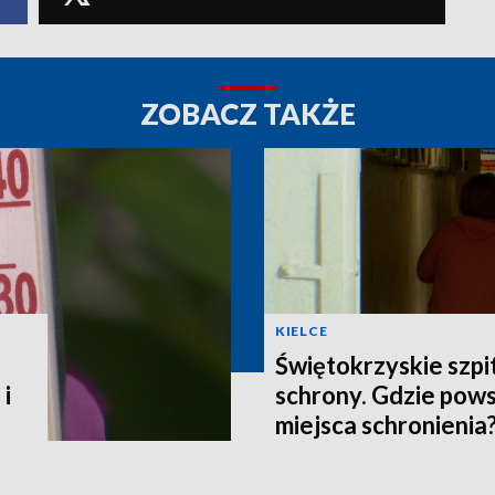
ZOBACZ TAKŻE
KIELCE
Świętokrzyskie szpi
 i
schrony. Gdzie pow
miejsca schronienia