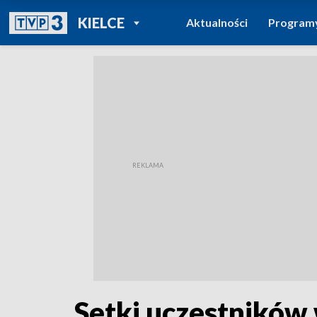
POWRÓT DO
KIELCE
Aktualności
Program
TVP REGIONY
Setki uczestników 