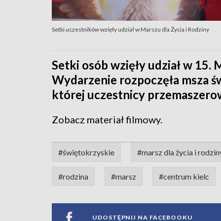
Setki uczestników wzięły udział w Marszu dla Życia i Rodziny
Setki osób wzięły udział w 15. 
Wydarzenie rozpoczęła msza świ
której uczestnicy przemaszerow
Zobacz materiał filmowy.
#świętokrzyskie
#marsz dla życia i rodzin
#rodzina
#marsz
#centrum kielc
UDOSTĘPNIJ NA FACEBOOKU