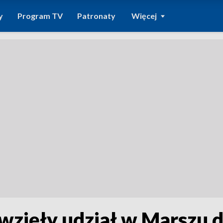
y
Program TV
Patronaty
Więcej
wzięły udział w Marszu dl