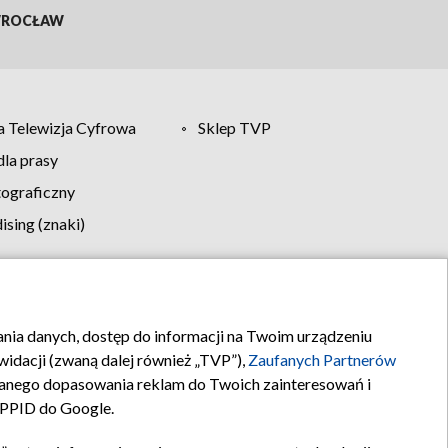
ROCŁAW
 Telewizja Cyfrowa
Sklep TVP
la prasy
tograficzny
sing (znaki)
klamy
Kontakt
rania danych, dostęp do informacji na Twoim urządzeniu
idacji (zwaną dalej również „TVP”),
Zaufanych Partnerów
anego dopasowania reklam do Twoich zainteresowań i
a PPID do Google.