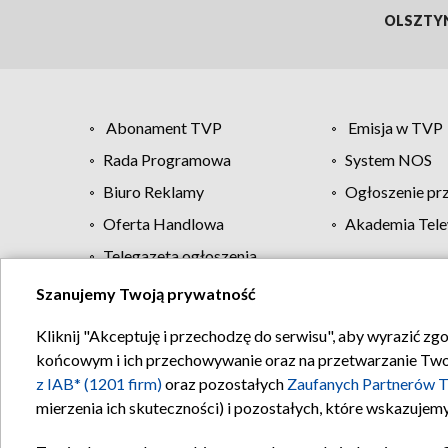
OLSZTY
Abonament TVP
Emisja w TVP
Rada Programowa
System NOS
Biuro Reklamy
Ogłoszenie pr
Oferta Handlowa
Akademia Tele
Telegazeta ogłoszenia
Szanujemy Twoją prywatność
Regulamin TVP
Kliknij "Akceptuję i przechodzę do serwisu", aby wyrazić zg
końcowym i ich przechowywanie oraz na przetwarzanie Twoich
z IAB* (1201 firm)
oraz pozostałych
Zaufanych Partnerów T
mierzenia ich skuteczności) i pozostałych, które wskazujemy