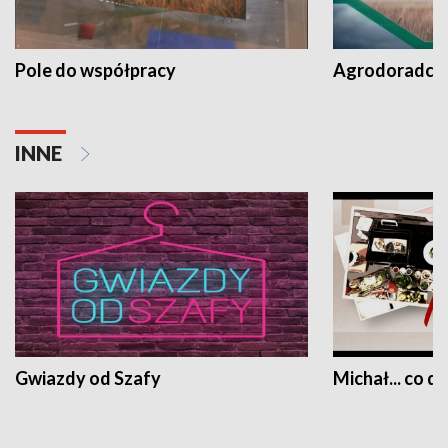
Pole do współpracy
Agrodoradcy 
INNE
Gwiazdy od Szafy
Michał... co dz