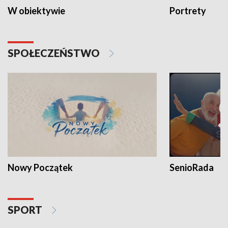
W obiektywie
Portrety
SPOŁECZEŃSTWO
Nowy Początek
SenioRada
SPORT