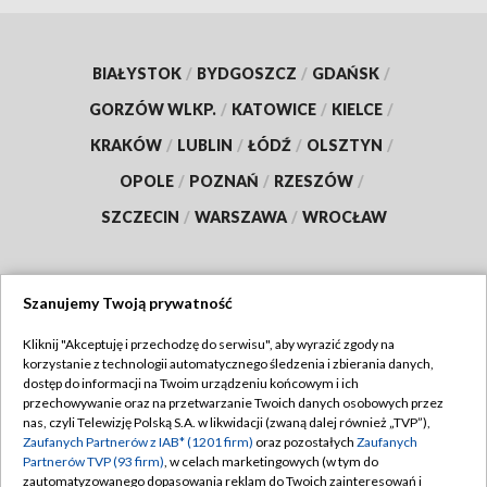
BIAŁYSTOK
/
BYDGOSZCZ
/
GDAŃSK
/
GORZÓW WLKP.
/
KATOWICE
/
KIELCE
/
KRAKÓW
/
LUBLIN
/
ŁÓDŹ
/
OLSZTYN
/
OPOLE
/
POZNAŃ
/
RZESZÓW
/
SZCZECIN
/
WARSZAWA
/
WROCŁAW
Szanujemy Twoją prywatność
Dołącz do nas:
Kliknij "Akceptuję i przechodzę do serwisu", aby wyrazić zgody na
korzystanie z technologii automatycznego śledzenia i zbierania danych,
TVP
dostęp do informacji na Twoim urządzeniu końcowym i ich
Abonament TVP
przechowywanie oraz na przetwarzanie Twoich danych osobowych przez
Regulamin TVP
nas, czyli Telewizję Polską S.A. w likwidacji (zwaną dalej również „TVP”),
Emisja w TVP
Zaufanych Partnerów z IAB* (1201 firm)
oraz pozostałych
Zaufanych
Polityka prywatności
Partnerów TVP (93 firm)
, w celach marketingowych (w tym do
Centrum informacji TVP
Moje zgody
zautomatyzowanego dopasowania reklam do Twoich zainteresowań i