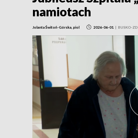
namiotach
Jolanta Świtoń-Górska, piol
2026-06-01
|
BUSKO-ZD