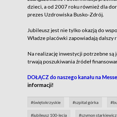
dzieci, a od 2007 roku również dla do
prezes Uzdrowiska Busko-Zdrój.
Jubileusz jest nie tylko okazją do wsp
Władze placówki zapowiadają dalszy r
Na realizację inwestycji potrzebne są
trwają poszukiwania źródeł finansowa
DOŁĄCZ do naszego kanału na Mess
informacji!
#świętokrzyskie
#szpital górka
#bu
#jubileusz 100-lecia
#szymon starkiewicz