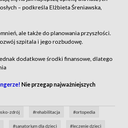
rosłych – podkreśla Elżbieta Śreniawska,
omnień, ale także do planowania przyszłości.
ozwój szpitala i jego rozbudowę.
 jednak dodatkowe środki finansowe, dlatego
nia
engerze!
Nie przegap najważniejszych
sko-zdrój
#rehabilitacja
#ortopedia
#sanatorium dla dzieci
#leczenie dzieci