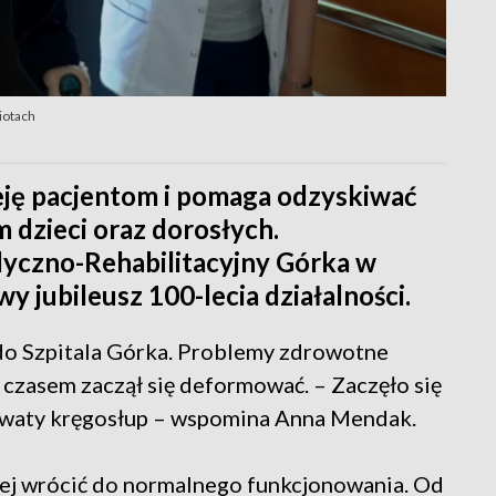
iotach
ieję pacjentom i pomaga odzyskiwać
 dzieci oraz dorosłych.
dyczno-Rehabilitacyjny Górka w
 jubileusz 100-lecia działalności.
 do Szpitala Górka. Problemy zdrowotne
z czasem zaczął się deformować. – Zaczęło się
esowaty kręgosłup – wspomina Anna Mendak.
 jej wrócić do normalnego funkcjonowania. Od