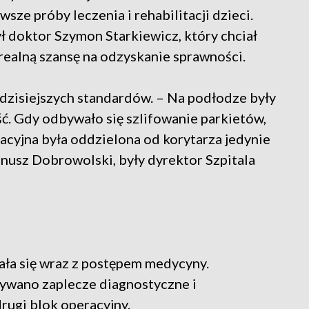
ze próby leczenia i rehabilitacji dzieci.
 doktor Szymon Starkiewicz, który chciał
realną szansę na odzyskanie sprawności.
dzisiejszych standardów. – Na podłodze były
ść. Gdy odbywało się szlifowanie parkietów,
acyjna była oddzielona od korytarza jedynie
usz Dobrowolski, były dyrektor Szpitala
ała się wraz z postępem medycyny.
ywano zaplecze diagnostyczne i
rugi blok operacyjny.