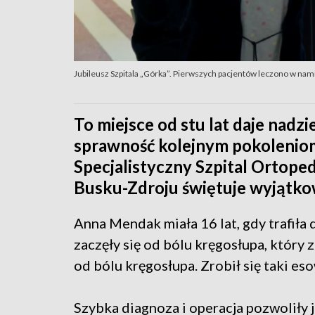
Jubileusz Szpitala „Górka”. Pierwszych pacjentów leczono w nam
To miejsce od stu lat daje nadz
sprawność kolejnym pokoleniom
Specjalistyczny Szpital Ortope
Busku-Zdroju świętuje wyjątkowy
Anna Mendak miała 16 lat, gdy trafiła
zaczęły się od bólu kręgosłupa, który 
od bólu kręgosłupa. Zrobił się taki 
Szybka diagnoza i operacja pozwoliły