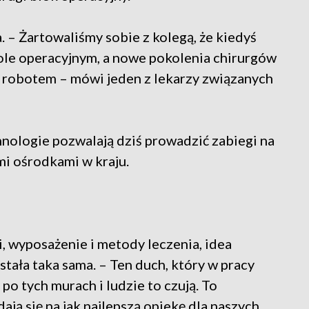
. – Żartowaliśmy sobie z kolegą, że kiedyś
stole operacyjnym, a nowe pokolenia chirurgów
 robotem – mówi jeden z lekarzy związanych
nologie pozwalają dziś prowadzić zabiegi na
i ośrodkami w kraju.
i, wyposażenie i metody leczenia, idea
tała taka sama. – Ten duch, który w pracy
po tych murach i ludzie to czują. To
ją się na jak najlepszą opiekę dla naszych