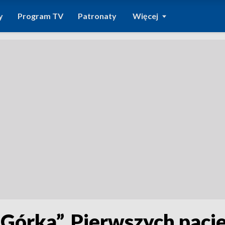
y
Program TV
Patronaty
Więcej
 „Górka”. Pierwszych pac