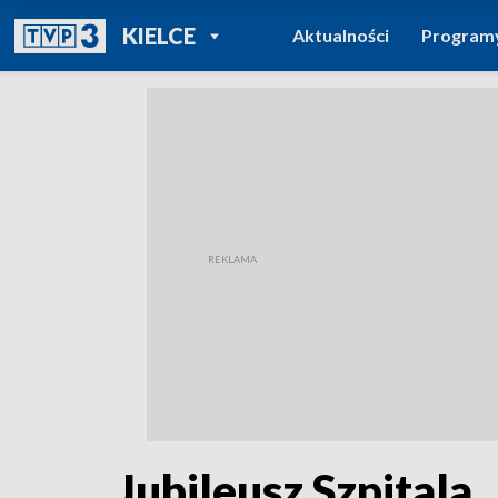
POWRÓT DO
KIELCE
Aktualności
Program
TVP REGIONY
Jubileusz Szpitala