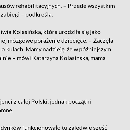
rnusów rehabilitacyjnych. – Przede wszystkim
 zabiegi – podkreśla.
ia Kolasińska, która urodziła się jako
iej mózgowe porażenie dziecięce. – Zaczęła
i o kulach. Mamy nadzieję, że w późniejszym
alnie – mówi Katarzyna Kolasińska, mama
enci z całej Polski, jednak początki
omne.
udynków funkcjonowało tu zaledwie sześć