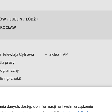
KÓW
/
LUBLIN
/
ŁÓDŹ
/
ROCŁAW
 Telewizja Cyfrowa
Sklep TVP
la prasy
tograficzny
sing (znaki)
klamy
Kontakt
rania danych, dostęp do informacji na Twoim urządzeniu