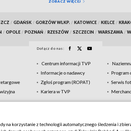
ZOBACZ WIĘCEJ
SZCZ
/
GDAŃSK
/
GORZÓW WLKP.
/
KATOWICE
/
KIELCE
/
KRA
N
/
OPOLE
/
POZNAŃ
/
RZESZÓW
/
SZCZECIN
/
WARSZAWA
/
W
Dołącz do nas:
Centrum informacji TVP
Naziemna
Informacje o nadawcy
Program d
zetargowe
Zgłoś program (ROPAT)
Serwis fo
wizyjna
Kariera w TVP
Merchandi
Polityka prywatności
Moje zgody
Pomoc
Biuro re
ody na korzystanie z technologii automatycznego śledzenia i zbie