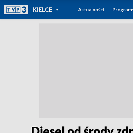
POWRÓT DO
KIELCE
Aktualności
Program
TVP REGIONY
Diesel od środy z