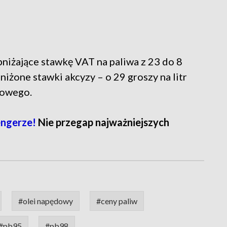
niżające stawkę VAT na paliwa z 23 do 8
iżone stawki akcyzy – o 29 groszy na litr
dowego.
ngerze!
Nie przegap najważniejszych
#olei napędowy
#ceny paliw
#pb95
#pb98