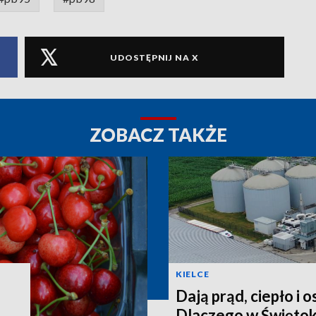
UDOSTĘPNIJ NA X
ZOBACZ TAKŻE
KIELCE
Dają prąd, ciepło i 
Dlaczego w Świętok