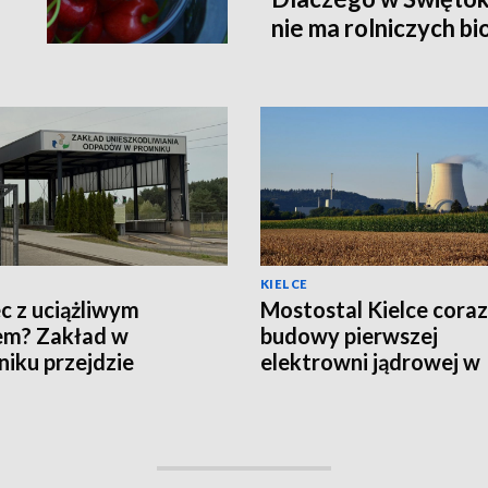
nie ma rolniczych b
KIELCE
c z uciążliwym
Mostostal Kielce coraz 
em? Zakład w
budowy pierwszej
iku przejdzie
elektrowni jądrowej w
nizację za 19 mln zł
Polsce