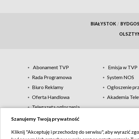
BIAŁYSTOK
/
BYDGO
OLSZTY
Abonament TVP
Emisja w TVP
Rada Programowa
System NOS
Biuro Reklamy
Ogłoszenie pr
Oferta Handlowa
Akademia Tele
Telegazeta ogłoszenia
Szanujemy Twoją prywatność
Regulamin TVP
Kliknij "Akceptuję i przechodzę do serwisu", aby wyrazić zg