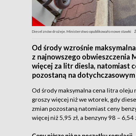
Diesel znów drożeje. Ministerstwo opublikowało nowe stawki
Ź
Od środy wzrośnie maksymalna 
z najnowszego obwieszczenia Mi
więcej za litr diesla, natomias
pozostaną na dotychczasowym 
Od środy maksymalna cena litra oleju 
groszy więcej niż we wtorek, gdy diesel
zmian pozostaną natomiast ceny benzy
więcej niż 5,95 zł, a benzyny 98 – 6,54 
Ceny niższe niż na początku regulacji