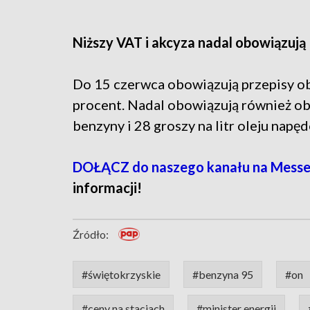
Niższy VAT i akcyza nadal obowiązują
Do 15 czerwca obowiązują przepisy ob
procent. Nadal obowiązują również obn
benzyny i 28 groszy na litr oleju napę
DOŁĄCZ do naszego kanału na Messe
informacji!
Źródło:
#świętokrzyskie
#benzyna 95
#on
#ceny na stacjach
#minister energii