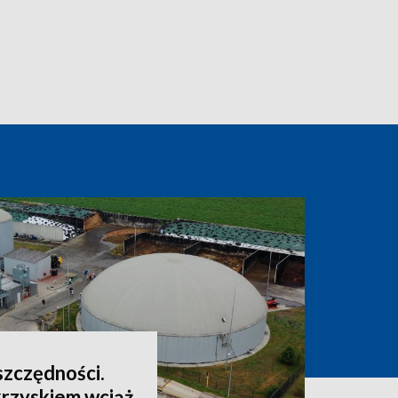
oszczędności.
rzyskiem wciąż