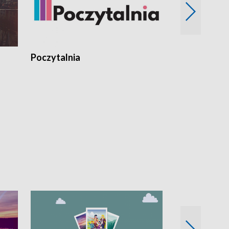
Poczytalnia
Koncerty TV