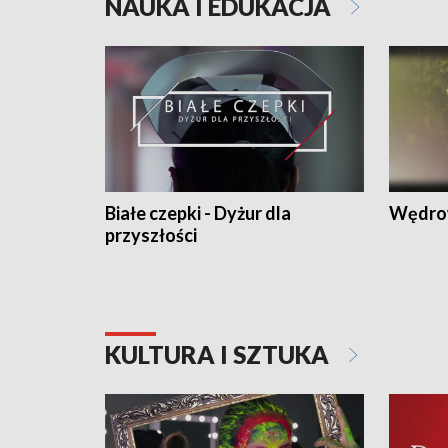
NAUKA I EDUKACJA
Białe czepki - Dyżur dla
Wędro
przyszłości
KULTURA I SZTUKA