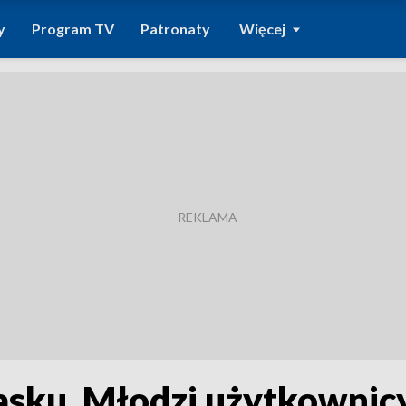
y
Program TV
Patronaty
Więcej
kasku. Młodzi użytkownic