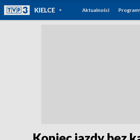
POWRÓT DO
KIELCE
Aktualności
Program
TVP REGIONY
Koniec jazdy bez 