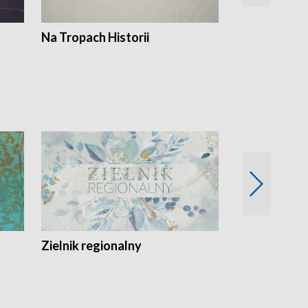
Na Tropach Historii
Szept ziemi
Zielnik regionalny
EkoLogiczni