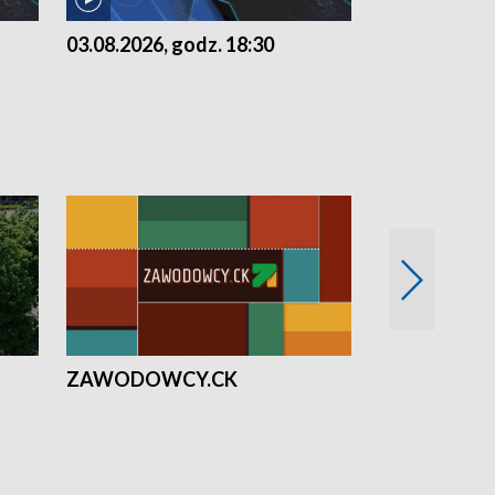
03.08.2026, godz. 18:30
02.08.2026, 
ZAWODOWCY.CK
Solidarni z U