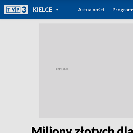
POWRÓT DO
KIELCE
Aktualności
Program
TVP REGIONY
Miliony złotych dl