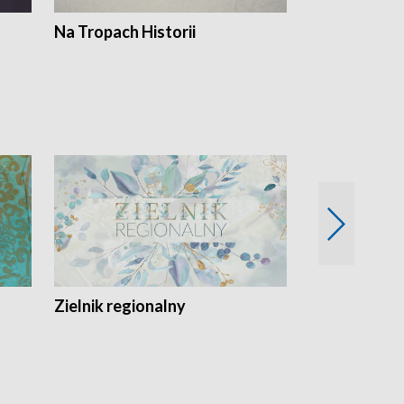
Na Tropach Historii
Szept ziemi
Zielnik regionalny
EkoLogiczni