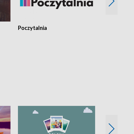
Poczytalnia
Koncerty TV