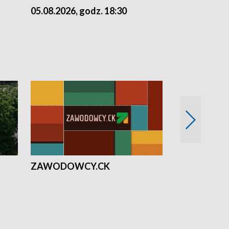
05.08.2026, godz. 18:30
04.08.2026, 
ZAWODOWCY.CK
Solidarni z U