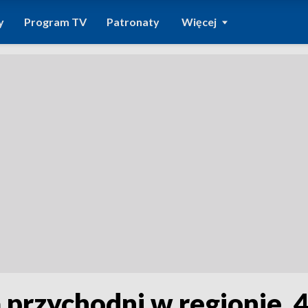
y
Program TV
Patronaty
Więcej
a przychodni w regionie.