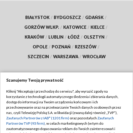
BIAŁYSTOK
/
BYDGOSZCZ
/
GDAŃSK
/
GORZÓW WLKP.
/
KATOWICE
/
KIELCE
/
KRAKÓW
/
LUBLIN
/
ŁÓDŹ
/
OLSZTYN
/
OPOLE
/
POZNAŃ
/
RZESZÓW
/
SZCZECIN
/
WARSZAWA
/
WROCŁAW
Szanujemy Twoją prywatność
Dołącz do nas:
Kliknij "Akceptuję i przechodzę do serwisu", aby wyrazić zgody na
korzystanie z technologii automatycznego śledzenia i zbierania danych,
TVP
dostęp do informacji na Twoim urządzeniu końcowym i ich
Abonament TVP
przechowywanie oraz na przetwarzanie Twoich danych osobowych przez
Regulamin TVP
nas, czyli Telewizję Polską S.A. w likwidacji (zwaną dalej również „TVP”),
Emisja w TVP
Polityka prywatności
Zaufanych Partnerów z IAB* (1201 firm)
oraz pozostałych
Zaufanych
Partnerów TVP (93 firm)
, w celach marketingowych (w tym do
Centrum informacji TVP
Moje zgody
zautomatyzowanego dopasowania reklam do Twoich zainteresowań i