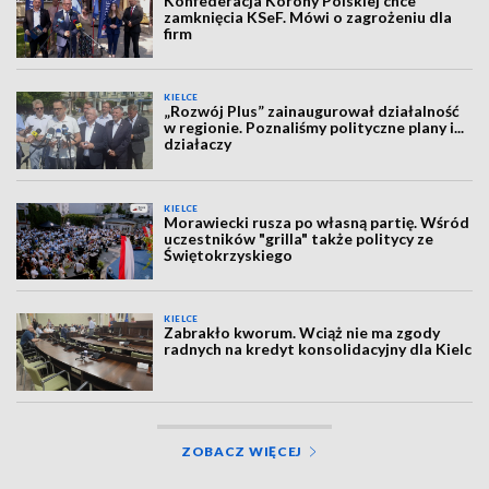
Konfederacja Korony Polskiej chce
zamknięcia KSeF. Mówi o zagrożeniu dla
firm
KIELCE
„Rozwój Plus” zainaugurował działalność
w regionie. Poznaliśmy polityczne plany i...
działaczy
KIELCE
Morawiecki rusza po własną partię. Wśród
uczestników "grilla" także politycy ze
Świętokrzyskiego
KIELCE
Zabrakło kworum. Wciąż nie ma zgody
radnych na kredyt konsolidacyjny dla Kielc
ZOBACZ WIĘCEJ