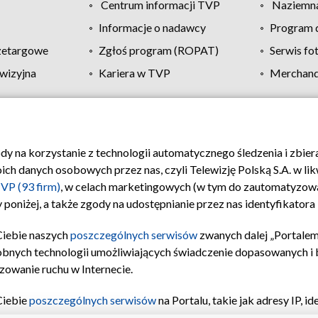
Centrum informacji TVP
Naziemna
Informacje o nadawcy
Program d
zetargowe
Zgłoś program (ROPAT)
Serwis fo
wizyjna
Kariera w TVP
Merchandi
Polityka prywatności
Moje zgody
Pomoc
Biuro re
ody na korzystanie z technologii automatycznego śledzenia i zbie
 danych osobowych przez nas, czyli Telewizję Polską S.A. w likw
VP (93 firm)
, w celach marketingowych (w tym do zautomatyzow
 poniżej, a także zgody na udostępnianie przez nas identyfikator
Ciebie naszych
poszczególnych serwisów
zwanych dalej „Portalem
obnych technologii umożliwiających świadczenie dopasowanych i be
zowanie ruchu w Internecie.
Ciebie
poszczególnych serwisów
na Portalu, takie jak adresy IP, 
sach Portalu czy historia odwiedzin będą przetwarzane przez TV