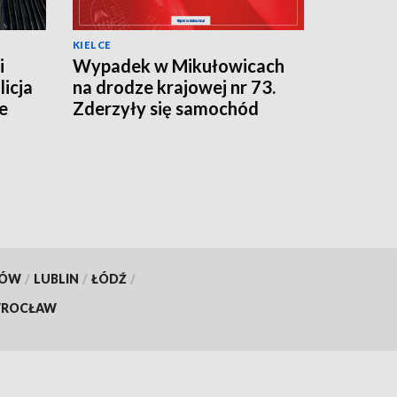
KIELCE
i
Wypadek w Mikułowicach
licja
na drodze krajowej nr 73.
e
Zderzyły się samochód
osobowy i motocykl
KÓW
/
LUBLIN
/
ŁÓDŹ
/
ROCŁAW