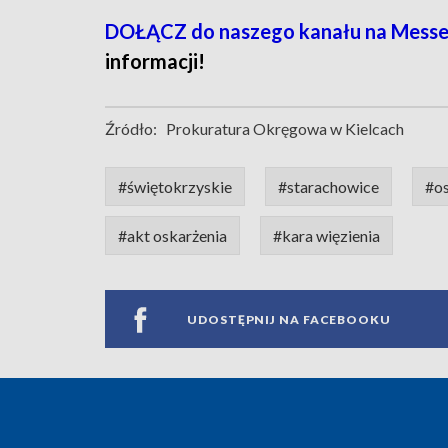
DOŁĄCZ do naszego kanału na Mess
informacji!
Źródło:
Prokuratura Okręgowa w Kielcach
#świętokrzyskie
#starachowice
#o
#akt oskarżenia
#kara więzienia
UDOSTĘPNIJ NA FACEBOOKU