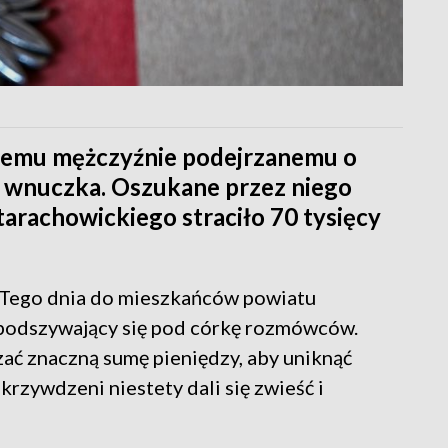
tniemu mężczyźnie podejrzanemu o
 wnuczka. Oszukane przez niego
arachowickiego straciło 70 tysięcy
. Tego dnia do mieszkańców powiatu
 podszywający się pod córkę rozmówców.
zać znaczną sumę pieniędzy, aby uniknąć
zywdzeni niestety dali się zwieść i