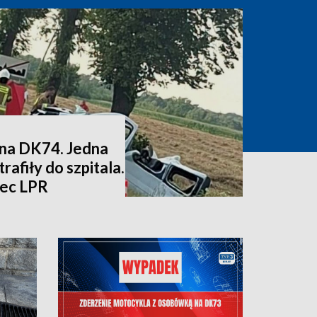
na DK74. Jedna
rafiły do szpitala.
iec LPR