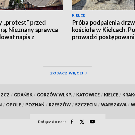
KIELCE
 „protest” przed
Próba podpalenia drzw
rą. Nieznany sprawca
kościoła w Kielcach. Po
ował napis z
prowadzi postępowani
żeniami o zdradę
ĘCIA]
ZOBACZ WIĘCEJ
SZCZ
/
GDAŃSK
/
GORZÓW WLKP.
/
KATOWICE
/
KIELCE
/
KRA
N
/
OPOLE
/
POZNAŃ
/
RZESZÓW
/
SZCZECIN
/
WARSZAWA
/
W
Dołącz do nas: