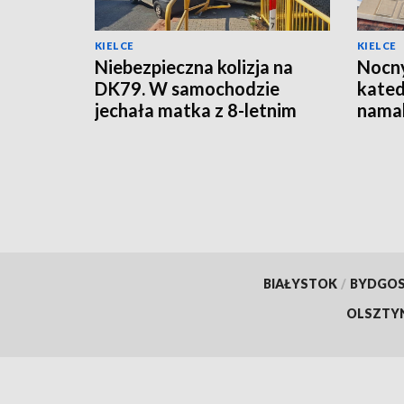
KIELCE
KIELCE
Niebezpieczna kolizja na
Nocny
DK79. W samochodzie
kated
jechała matka z 8-letnim
namal
dzieckiem
oskar
[ZDJ
BIAŁYSTOK
/
BYDGO
OLSZTY