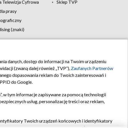
 Telewizja Cyfrowa
Sklep TVP
la prasy
tograficzny
sing (znaki)
klamy
Kontakt
rania danych, dostęp do informacji na Twoim urządzeniu
idacji (zwaną dalej również „TVP”),
Zaufanych Partnerów
anego dopasowania reklam do Twoich zainteresowań i
a PPID do Google.
”, w tym informacje zapisywane za pomocą technologii
zpiecznych usług, personalizację treści oraz reklam,
identyfikatory Twoich urządzeń końcowych i identyfikatory
P,
Zaufanych Partnerów z IAB
oraz pozostałych
Zaufanych