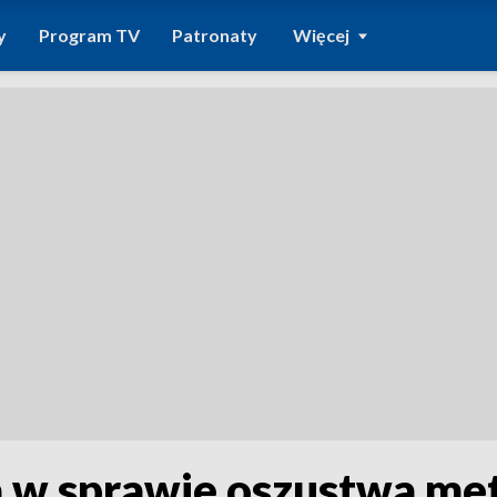
y
Program TV
Patronaty
Więcej
ia w sprawie oszustwa me