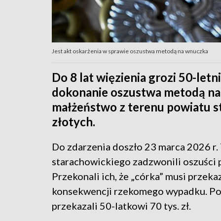
Jest akt oskarżenia w sprawie oszustwa metodą na wnuczka
Do 8 lat więzienia grozi 50-le
dokonanie oszustwa metodą na
małżeństwo z terenu powiatu st
złotych.
Do zdarzenia doszło 23 marca 2026 r
starachowickiego zadzwonili oszuści
Przekonali ich, że „córka” musi przeka
konsekwencji rzekomego wypadku. Pokr
przekazali 50-latkowi 70 tys. zł.