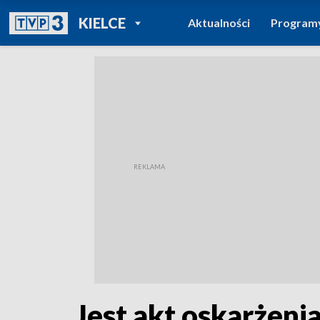
POWRÓT DO
KIELCE
Aktualności
Program
TVP REGIONY
Jest akt oskarżen