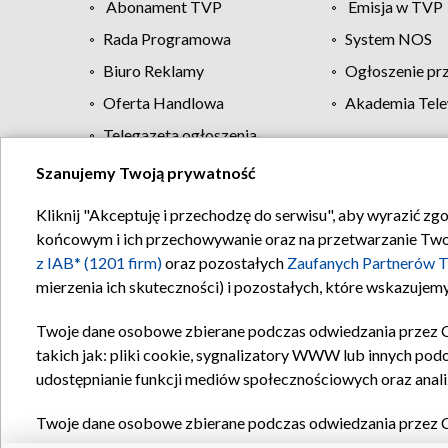
Abonament TVP
Emisja w TVP
Rada Programowa
System NOS
Biuro Reklamy
Ogłoszenie pr
Oferta Handlowa
Akademia Tele
Telegazeta ogłoszenia
Szanujemy Twoją prywatność
Regulamin TVP
Kliknij "Akceptuję i przechodzę do serwisu", aby wyrazić zg
końcowym i ich przechowywanie oraz na przetwarzanie Twoich
z IAB* (1201 firm)
oraz pozostałych
Zaufanych Partnerów T
mierzenia ich skuteczności) i pozostałych, które wskazujemy
Twoje dane osobowe zbierane podczas odwiedzania przez 
takich jak: pliki cookie, sygnalizatory WWW lub innych pod
udostępnianie funkcji mediów społecznościowych oraz anali
Twoje dane osobowe zbierane podczas odwiedzania przez 
plików cookie, informacje o Twoich wyszukiwaniach w serwi