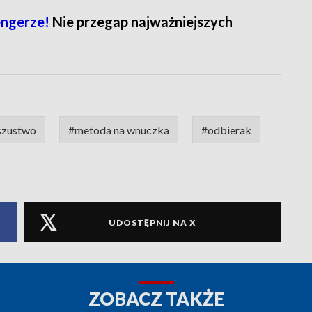
engerze!
Nie przegap najważniejszych
szustwo
#metoda na wnuczka
#odbierak
UDOSTĘPNIJ NA X
ZOBACZ TAKŻE