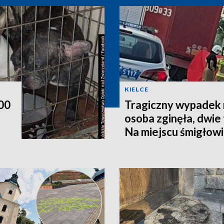
KIELCE
200
Tragiczny wypadek 
osoba zginęła, dwie t
Na miejscu śmigłow