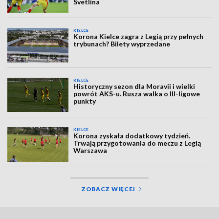
Svetlina
KIELCE
Korona Kielce zagra z Legią przy pełnych
trybunach? Bilety wyprzedane
KIELCE
Historyczny sezon dla Moravii i wielki
powrót AKS-u. Rusza walka o III-ligowe
punkty
KIELCE
Korona zyskała dodatkowy tydzień.
Trwają przygotowania do meczu z Legią
Warszawa
ZOBACZ WIĘCEJ