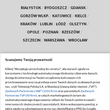
BIAŁYSTOK
/
BYDGOSZCZ
/
GDAŃSK
/
GORZÓW WLKP.
/
KATOWICE
/
KIELCE
/
KRAKÓW
/
LUBLIN
/
ŁÓDŹ
/
OLSZTYN
/
OPOLE
/
POZNAŃ
/
RZESZÓW
/
SZCZECIN
/
WARSZAWA
/
WROCŁAW
Szanujemy Twoją prywatność
Dołącz do nas:
Kliknij "Akceptuję i przechodzę do serwisu", aby wyrazić zgody na
korzystanie z technologii automatycznego śledzenia i zbierania danych,
TVP
dostęp do informacji na Twoim urządzeniu końcowym i ich
Abonament TVP
przechowywanie oraz na przetwarzanie Twoich danych osobowych przez
Regulamin TVP
nas, czyli Telewizję Polską S.A. w likwidacji (zwaną dalej również „TVP”),
Emisja w TVP
Polityka prywatności
Zaufanych Partnerów z IAB* (1201 firm)
oraz pozostałych
Zaufanych
Partnerów TVP (93 firm)
, w celach marketingowych (w tym do
Centrum informacji TVP
Moje zgody
zautomatyzowanego dopasowania reklam do Twoich zainteresowań i
mierzenia ich skuteczności) i pozostałych, które wskazujemy poniżej, a
Naziemna Telewizja Cyfrowa
Pomoc
także zgody na udostępnianie przez nas identyfikatora PPID do Google.