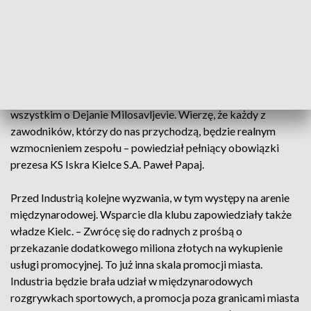
Klub nie zwalnia jednak tempa i już przygotowuje się do
kolejnego sezonu. Wśród nowych zawodników są między
innymi Francuz Julien Bos oraz Kirył Rabczyński. Największe
nadzieje kibice wiążą jednak z przyjściem jednego z
najlepszych bramkarzy świata. – Wszyscy myślimy przede
wszystkim o Dejanie Milosavljevie. Wierzę, że każdy z
zawodników, którzy do nas przychodzą, będzie realnym
wzmocnieniem zespołu – powiedział pełniący obowiązki
prezesa KS Iskra Kielce S.A. Paweł Papaj.
Przed Industrią kolejne wyzwania, w tym występy na arenie
międzynarodowej. Wsparcie dla klubu zapowiedziały także
władze Kielc. – Zwrócę się do radnych z prośbą o
przekazanie dodatkowego miliona złotych na wykupienie
usługi promocyjnej. To już inna skala promocji miasta.
Industria będzie brała udział w międzynarodowych
rozgrywkach sportowych, a promocja poza granicami miasta