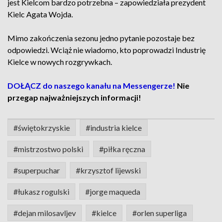
jest Kielcom bardzo potrzebna – zapowiedziała prezydent
Kielc Agata Wojda.
Mimo zakończenia sezonu jedno pytanie pozostaje bez
odpowiedzi. Wciąż nie wiadomo, kto poprowadzi Industrię
Kielce w nowych rozgrywkach.
DOŁĄCZ do naszego kanału na Messengerze!
Nie
przegap najważniejszych informacji!
#świętokrzyskie
#industria kielce
#mistrzostwo polski
#piłka ręczna
#superpuchar
#krzysztof lijewski
#łukasz rogulski
#jorge maqueda
#dejan milosavljev
#kielce
#orlen superliga