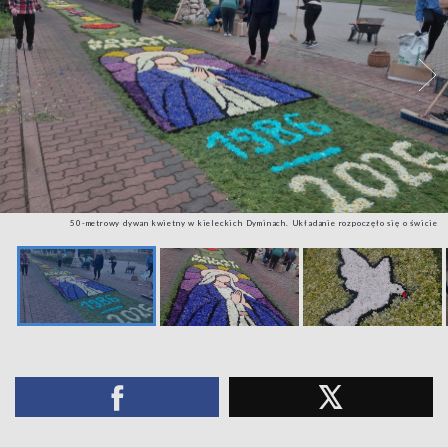
50-metrowy dywan kwietny w kieleckich Dyminach. Układanie rozpoczęło się o świcie