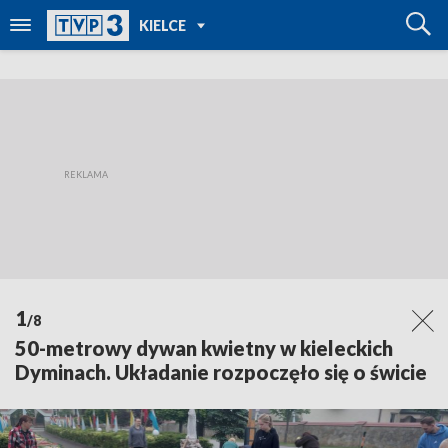
POWRÓT DO
KIELCE
TVP REGIONY
1
/8
50-metrowy dywan kwietny w kieleckich
Dyminach. Układanie rozpoczęło się o świcie