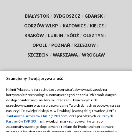
BIAŁYSTOK
/
BYDGOSZCZ
/
GDAŃSK
/
GORZÓW WLKP.
/
KATOWICE
/
KIELCE
/
KRAKÓW
/
LUBLIN
/
ŁÓDŹ
/
OLSZTYN
/
OPOLE
/
POZNAŃ
/
RZESZÓW
/
SZCZECIN
/
WARSZAWA
/
WROCŁAW
Szanujemy Twoją prywatność
Dołącz do nas:
Kliknij "Akceptuję i przechodzę do serwisu", aby wyrazić zgody na
korzystanie z technologii automatycznego śledzenia i zbierania danych,
TVP
dostęp do informacji na Twoim urządzeniu końcowym i ich
Abonament TVP
przechowywanie oraz na przetwarzanie Twoich danych osobowych przez
Regulamin TVP
nas, czyli Telewizję Polską S.A. w likwidacji (zwaną dalej również „TVP”),
Emisja w TVP
Polityka prywatności
Zaufanych Partnerów z IAB* (1201 firm)
oraz pozostałych
Zaufanych
Partnerów TVP (93 firm)
, w celach marketingowych (w tym do
Centrum informacji TVP
Moje zgody
zautomatyzowanego dopasowania reklam do Twoich zainteresowań i
mierzenia ich skuteczności) i pozostałych, które wskazujemy poniżej, a