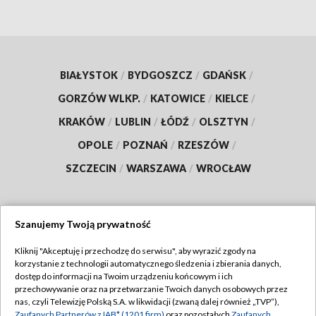
BIAŁYSTOK
/
BYDGOSZCZ
/
GDAŃSK
/
GORZÓW WLKP.
/
KATOWICE
/
KIELCE
/
KRAKÓW
/
LUBLIN
/
ŁÓDŹ
/
OLSZTYN
/
OPOLE
/
POZNAŃ
/
RZESZÓW
/
SZCZECIN
/
WARSZAWA
/
WROCŁAW
Szanujemy Twoją prywatność
Dołącz do nas:
Kliknij "Akceptuję i przechodzę do serwisu", aby wyrazić zgody na
korzystanie z technologii automatycznego śledzenia i zbierania danych,
TVP
dostęp do informacji na Twoim urządzeniu końcowym i ich
Abonament TVP
przechowywanie oraz na przetwarzanie Twoich danych osobowych przez
Regulamin TVP
nas, czyli Telewizję Polską S.A. w likwidacji (zwaną dalej również „TVP”),
Emisja w TVP
Zaufanych Partnerów z IAB* (1201 firm)
oraz pozostałych
Zaufanych
Polityka prywatności