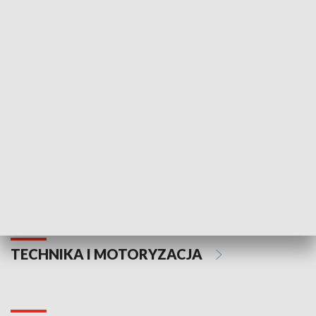
KULTURA I SZTUKA
Informator kulturalny
Drzwi do kult
TECHNIKA I MOTORYZACJA