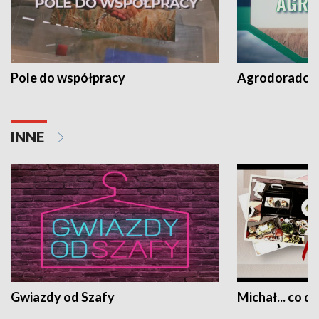
Pole do współpracy
Agrodoradcy 
INNE
Gwiazdy od Szafy
Michał... co dz