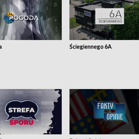
a
Ściegiennego 6A