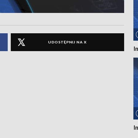
UDOSTĘPNIJ NA X
I
I