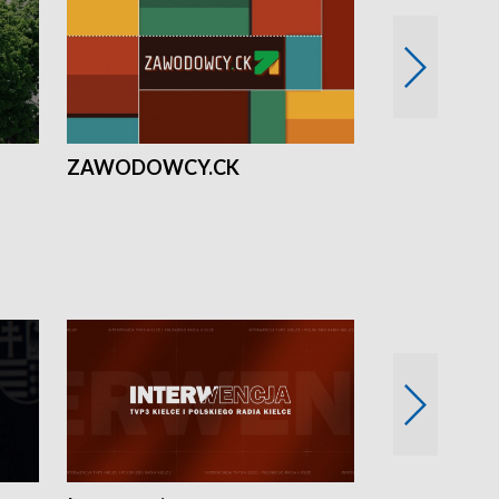
ZAWODOWCY.CK
Solidarni z U