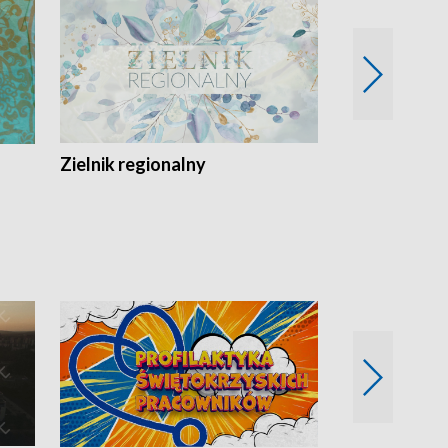
Zielnik regionalny
EkoLogiczni