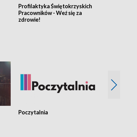
Profilaktyka Świętokrzyskich
Misja: Pacjen
Pracowników - Weź się za
zdrowie!
Poczytalnia
Koncerty TV