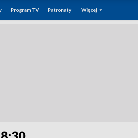
y
Program TV
Patronaty
Więcej
18:30