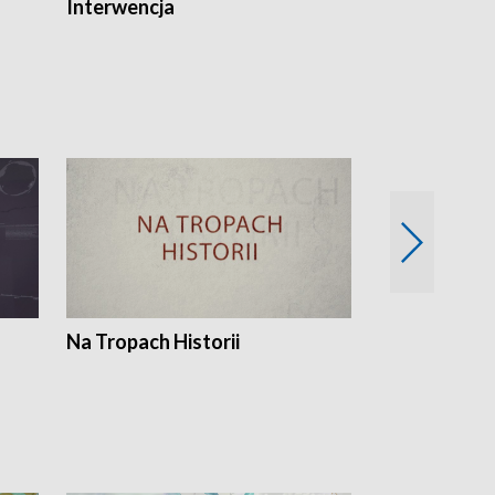
Interwencja
Fakty i Opin
Na Tropach Historii
Szept ziemi