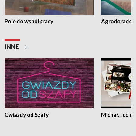
Pole do współpracy
Agrodoradcy 
INNE
Gwiazdy od Szafy
Michał... co dz