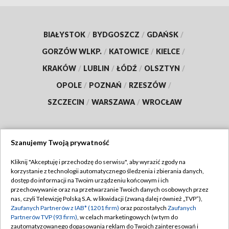
BIAŁYSTOK
/
BYDGOSZCZ
/
GDAŃSK
/
GORZÓW WLKP.
/
KATOWICE
/
KIELCE
/
KRAKÓW
/
LUBLIN
/
ŁÓDŹ
/
OLSZTYN
/
OPOLE
/
POZNAŃ
/
RZESZÓW
/
SZCZECIN
/
WARSZAWA
/
WROCŁAW
Szanujemy Twoją prywatność
Dołącz do nas:
Kliknij "Akceptuję i przechodzę do serwisu", aby wyrazić zgody na
korzystanie z technologii automatycznego śledzenia i zbierania danych,
TVP
dostęp do informacji na Twoim urządzeniu końcowym i ich
Abonament TVP
przechowywanie oraz na przetwarzanie Twoich danych osobowych przez
Regulamin TVP
nas, czyli Telewizję Polską S.A. w likwidacji (zwaną dalej również „TVP”),
Emisja w TVP
Zaufanych Partnerów z IAB* (1201 firm)
oraz pozostałych
Zaufanych
Polityka prywatności
Partnerów TVP (93 firm)
, w celach marketingowych (w tym do
Centrum informacji TVP
Moje zgody
zautomatyzowanego dopasowania reklam do Twoich zainteresowań i