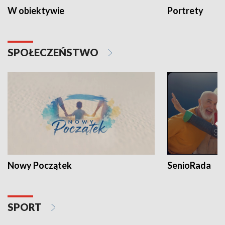
W obiektywie
Portrety
SPOŁECZEŃSTWO
Nowy Początek
SenioRada
SPORT