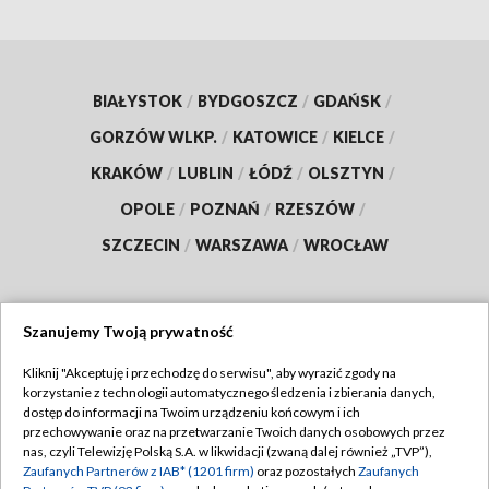
BIAŁYSTOK
/
BYDGOSZCZ
/
GDAŃSK
/
GORZÓW WLKP.
/
KATOWICE
/
KIELCE
/
KRAKÓW
/
LUBLIN
/
ŁÓDŹ
/
OLSZTYN
/
OPOLE
/
POZNAŃ
/
RZESZÓW
/
SZCZECIN
/
WARSZAWA
/
WROCŁAW
Szanujemy Twoją prywatność
Dołącz do nas:
Kliknij "Akceptuję i przechodzę do serwisu", aby wyrazić zgody na
korzystanie z technologii automatycznego śledzenia i zbierania danych,
TVP
dostęp do informacji na Twoim urządzeniu końcowym i ich
Abonament TVP
przechowywanie oraz na przetwarzanie Twoich danych osobowych przez
Regulamin TVP
nas, czyli Telewizję Polską S.A. w likwidacji (zwaną dalej również „TVP”),
Emisja w TVP
Zaufanych Partnerów z IAB* (1201 firm)
oraz pozostałych
Zaufanych
Polityka prywatności