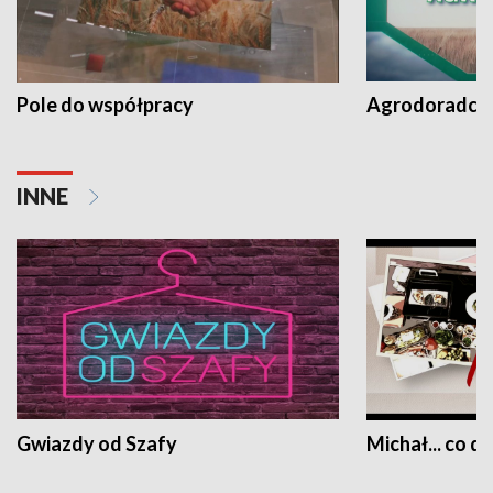
Pole do współpracy
Agrodoradcy 
INNE
Gwiazdy od Szafy
Michał... co dz