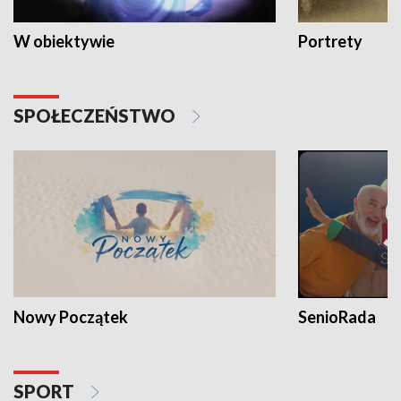
W obiektywie
Portrety
SPOŁECZEŃSTWO
Nowy Początek
SenioRada
SPORT