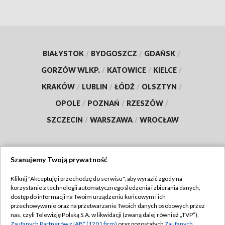
BIAŁYSTOK
/
BYDGOSZCZ
/
GDAŃSK
/
GORZÓW WLKP.
/
KATOWICE
/
KIELCE
/
KRAKÓW
/
LUBLIN
/
ŁÓDŹ
/
OLSZTYN
/
OPOLE
/
POZNAŃ
/
RZESZÓW
/
SZCZECIN
/
WARSZAWA
/
WROCŁAW
Szanujemy Twoją prywatność
Dołącz do nas:
Kliknij "Akceptuję i przechodzę do serwisu", aby wyrazić zgody na
korzystanie z technologii automatycznego śledzenia i zbierania danych,
TVP
dostęp do informacji na Twoim urządzeniu końcowym i ich
Abonament TVP
przechowywanie oraz na przetwarzanie Twoich danych osobowych przez
Regulamin TVP
nas, czyli Telewizję Polską S.A. w likwidacji (zwaną dalej również „TVP”),
Emisja w TVP
Zaufanych Partnerów z IAB* (1201 firm)
oraz pozostałych
Zaufanych
Polityka prywatności