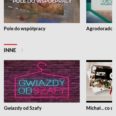
Pole do współpracy
Agrodoradcy 
INNE
Gwiazdy od Szafy
Michał... co dz