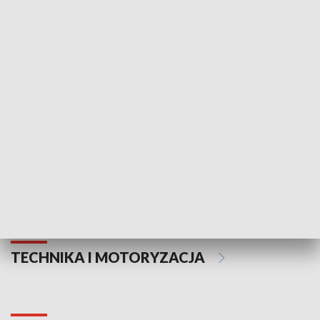
KULTURA I SZTUKA
Informator kulturalny
Drzwi do kult
TECHNIKA I MOTORYZACJA