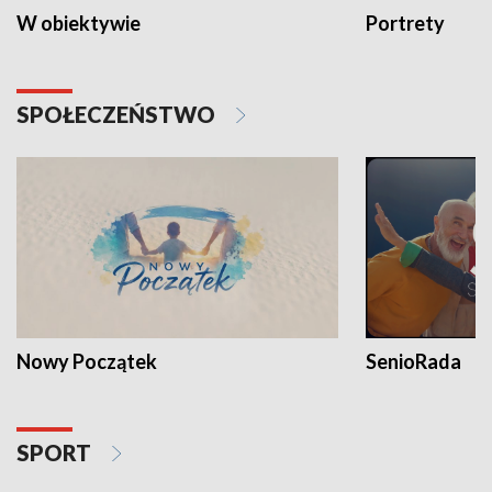
W obiektywie
Portrety
SPOŁECZEŃSTWO
Nowy Początek
SenioRada
SPORT