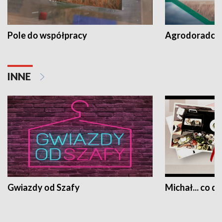
Pole do współpracy
Agrodoradcy 
INNE
Gwiazdy od Szafy
Michał... co dz