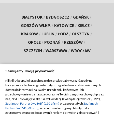
BIAŁYSTOK
/
BYDGOSZCZ
/
GDAŃSK
/
GORZÓW WLKP.
/
KATOWICE
/
KIELCE
/
KRAKÓW
/
LUBLIN
/
ŁÓDŹ
/
OLSZTYN
/
OPOLE
/
POZNAŃ
/
RZESZÓW
/
SZCZECIN
/
WARSZAWA
/
WROCŁAW
Szanujemy Twoją prywatność
Dołącz do nas:
Kliknij "Akceptuję i przechodzę do serwisu", aby wyrazić zgody na
korzystanie z technologii automatycznego śledzenia i zbierania danych,
TVP
dostęp do informacji na Twoim urządzeniu końcowym i ich
Abonament TVP
przechowywanie oraz na przetwarzanie Twoich danych osobowych przez
Regulamin TVP
nas, czyli Telewizję Polską S.A. w likwidacji (zwaną dalej również „TVP”),
Emisja w TVP
Zaufanych Partnerów z IAB* (1201 firm)
oraz pozostałych
Zaufanych
Polityka prywatności
Partnerów TVP (93 firm)
, w celach marketingowych (w tym do
Centrum informacji TVP
Moje zgody
zautomatyzowanego dopasowania reklam do Twoich zainteresowań i