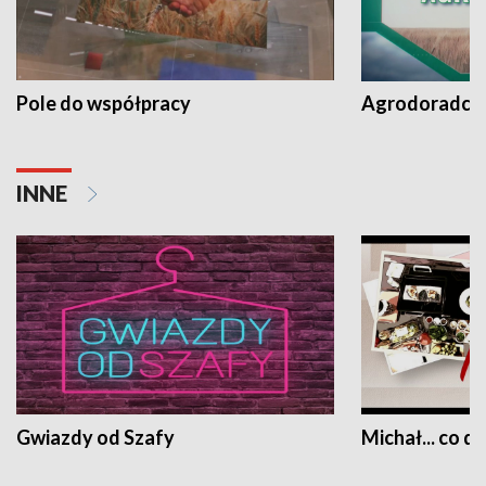
Pole do współpracy
Agrodoradcy 
INNE
Gwiazdy od Szafy
Michał... co dz