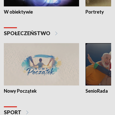
W obiektywie
Portrety
SPOŁECZEŃSTWO
Nowy Początek
SenioRada
SPORT