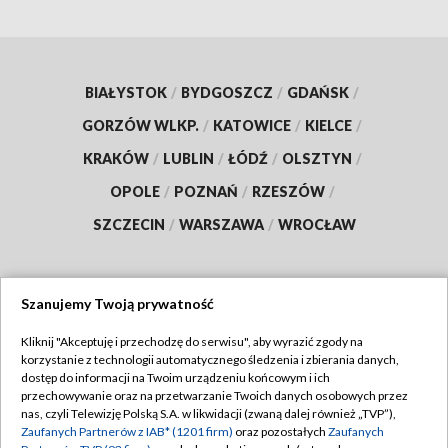
BIAŁYSTOK
/
BYDGOSZCZ
/
GDAŃSK
/
GORZÓW WLKP.
/
KATOWICE
/
KIELCE
/
KRAKÓW
/
LUBLIN
/
ŁÓDŹ
/
OLSZTYN
/
OPOLE
/
POZNAŃ
/
RZESZÓW
/
SZCZECIN
/
WARSZAWA
/
WROCŁAW
Szanujemy Twoją prywatność
Dołącz do nas:
Kliknij "Akceptuję i przechodzę do serwisu", aby wyrazić zgody na
korzystanie z technologii automatycznego śledzenia i zbierania danych,
TVP
dostęp do informacji na Twoim urządzeniu końcowym i ich
Abonament TVP
przechowywanie oraz na przetwarzanie Twoich danych osobowych przez
Regulamin TVP
nas, czyli Telewizję Polską S.A. w likwidacji (zwaną dalej również „TVP”),
Emisja w TVP
Zaufanych Partnerów z IAB* (1201 firm)
oraz pozostałych
Zaufanych
Polityka prywatności