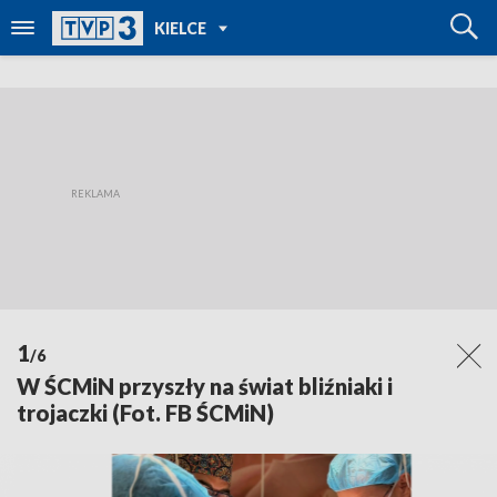
POWRÓT DO
KIELCE
TVP REGIONY
1
/6
W ŚCMiN przyszły na świat bliźniaki i
trojaczki (Fot. FB ŚCMiN)