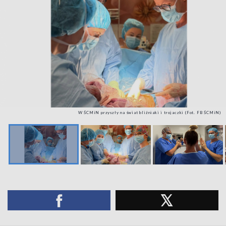
W ŚCMiN przyszły na świat bliźniaki i trojaczki (Fot. FB ŚCMiN)