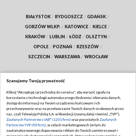
BIAŁYSTOK
/
BYDGOSZCZ
/
GDAŃSK
/
GORZÓW WLKP.
/
KATOWICE
/
KIELCE
/
KRAKÓW
/
LUBLIN
/
ŁÓDŹ
/
OLSZTYN
/
OPOLE
/
POZNAŃ
/
RZESZÓW
/
SZCZECIN
/
WARSZAWA
/
WROCŁAW
Szanujemy Twoją prywatność
Dołącz do nas:
Kliknij "Akceptuję i przechodzę do serwisu", aby wyrazić zgody na
korzystanie z technologii automatycznego śledzenia i zbierania danych,
TVP
dostęp do informacji na Twoim urządzeniu końcowym i ich
Abonament TVP
przechowywanie oraz na przetwarzanie Twoich danych osobowych przez
Regulamin TVP
nas, czyli Telewizję Polską S.A. w likwidacji (zwaną dalej również „TVP”),
Emisja w TVP
Polityka prywatności
Zaufanych Partnerów z IAB* (1201 firm)
oraz pozostałych
Zaufanych
Partnerów TVP (93 firm)
, w celach marketingowych (w tym do
Centrum informacji TVP
Moje zgody
zautomatyzowanego dopasowania reklam do Twoich zainteresowań i
mierzenia ich skuteczności) i pozostałych, które wskazujemy poniżej, a