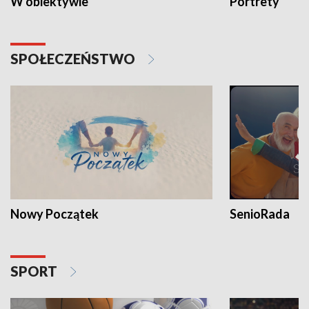
W obiektywie
Portrety
SPOŁECZEŃSTWO
Nowy Początek
SenioRada
SPORT