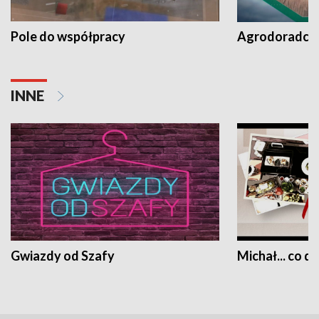
Pole do współpracy
Agrodoradcy 
INNE
Gwiazdy od Szafy
Michał... co dz