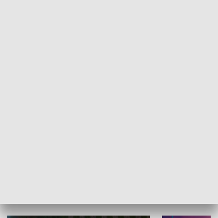
Informator kulturalny
Drzwi do kult
TECHNIKA I MOTORYZACJA
WYPOCZYNEK I REKREACJA