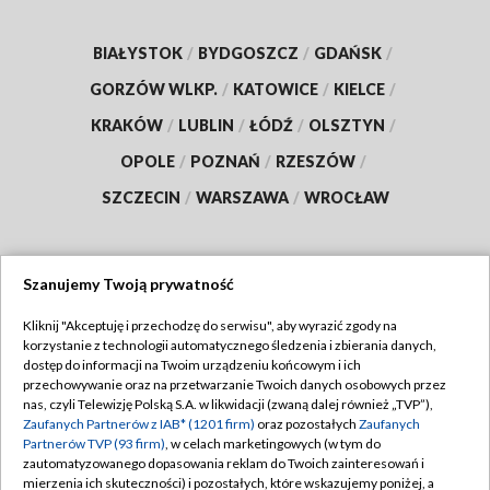
BIAŁYSTOK
/
BYDGOSZCZ
/
GDAŃSK
/
GORZÓW WLKP.
/
KATOWICE
/
KIELCE
/
KRAKÓW
/
LUBLIN
/
ŁÓDŹ
/
OLSZTYN
/
OPOLE
/
POZNAŃ
/
RZESZÓW
/
SZCZECIN
/
WARSZAWA
/
WROCŁAW
Szanujemy Twoją prywatność
Dołącz do nas:
Kliknij "Akceptuję i przechodzę do serwisu", aby wyrazić zgody na
korzystanie z technologii automatycznego śledzenia i zbierania danych,
TVP
dostęp do informacji na Twoim urządzeniu końcowym i ich
Abonament TVP
przechowywanie oraz na przetwarzanie Twoich danych osobowych przez
Regulamin TVP
nas, czyli Telewizję Polską S.A. w likwidacji (zwaną dalej również „TVP”),
Emisja w TVP
Zaufanych Partnerów z IAB* (1201 firm)
oraz pozostałych
Zaufanych
Polityka prywatności
Partnerów TVP (93 firm)
, w celach marketingowych (w tym do
Centrum informacji TVP
Moje zgody
zautomatyzowanego dopasowania reklam do Twoich zainteresowań i
mierzenia ich skuteczności) i pozostałych, które wskazujemy poniżej, a