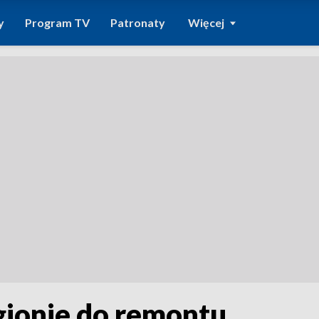
y
Program TV
Patronaty
Więcej
gionie do remontu