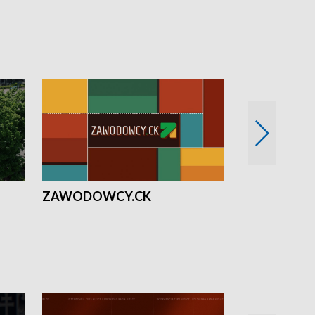
ZAWODOWCY.CK
Solidarni z U