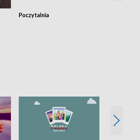
Poczytalnia
Koncerty TV