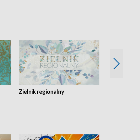
Zielnik regionalny
EkoLogiczni