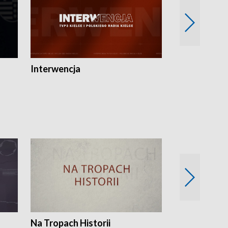
Interwencja
Fakty i Opin
Na Tropach Historii
Szept ziemi