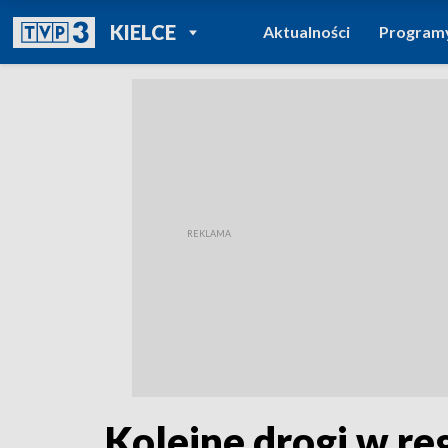
POWRÓT DO
KIELCE
Aktualności
Program
TVP REGIONY
Kolejne drogi w re