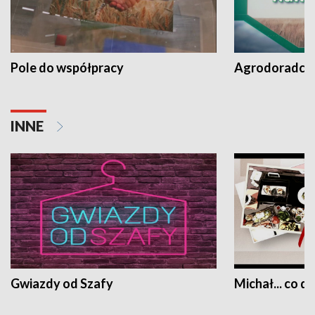
Pole do współpracy
Agrodoradcy 
INNE
Gwiazdy od Szafy
Michał... co dz