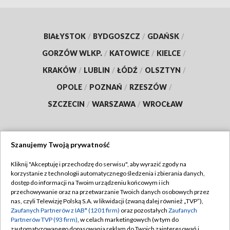
BIAŁYSTOK
/
BYDGOSZCZ
/
GDAŃSK
/
GORZÓW WLKP.
/
KATOWICE
/
KIELCE
/
KRAKÓW
/
LUBLIN
/
ŁÓDŹ
/
OLSZTYN
/
OPOLE
/
POZNAŃ
/
RZESZÓW
/
SZCZECIN
/
WARSZAWA
/
WROCŁAW
Szanujemy Twoją prywatność
Dołącz do nas:
Kliknij "Akceptuję i przechodzę do serwisu", aby wyrazić zgody na
korzystanie z technologii automatycznego śledzenia i zbierania danych,
TVP
dostęp do informacji na Twoim urządzeniu końcowym i ich
Abonament TVP
przechowywanie oraz na przetwarzanie Twoich danych osobowych przez
Regulamin TVP
nas, czyli Telewizję Polską S.A. w likwidacji (zwaną dalej również „TVP”),
Emisja w TVP
Zaufanych Partnerów z IAB* (1201 firm)
oraz pozostałych
Zaufanych
Polityka prywatności
Partnerów TVP (93 firm)
, w celach marketingowych (w tym do
Centrum informacji TVP
Moje zgody
zautomatyzowanego dopasowania reklam do Twoich zainteresowań i