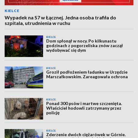
KIELCE
Wypadek na S7 w Łącznej. Jedna osoba trafiła do
szpitala, utrudnienia w ruchu
KIELCE
Dom spłonął w nocy. Po kilkunastu
godzinach z pogorzeliska znów zaczął
wydobywać się dym
KIELCE
Groził podłożeniem ładunku w Urzędzie
Marszałkowskim. Zareagowała ochrona
KIELCE
Ponad 300 psów i martwe szczenięta.
Właściciel hodowli zatrzymany przez
policję
KIELCE
Zderzenie dwóch ciężarówek w Górnie.