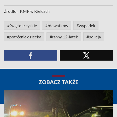
Źródło:
KMP w Kielcach
#świętokrzyskie
#bławatków
#wypadek
#potrćenie dziecka
#ranny 12-latek
#policja
ZOBACZ TAKŻE