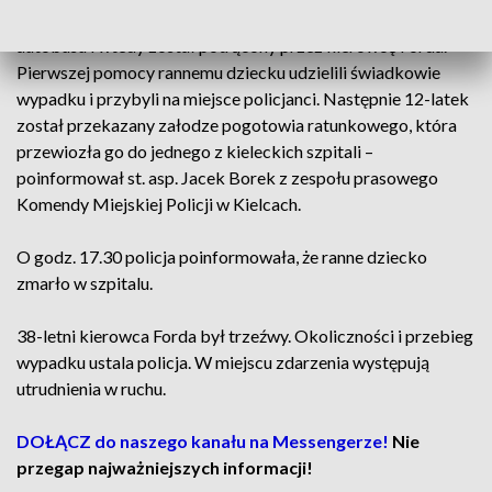
zdarzenia wynika, że 12-letni chłopiec wyszedł na ulicę zza
autobusu i wtedy został potrącony przez kierowcę Forda.
Pierwszej pomocy rannemu dziecku udzielili świadkowie
wypadku i przybyli na miejsce policjanci. Następnie 12-latek
został przekazany załodze pogotowia ratunkowego, która
przewiozła go do jednego z kieleckich szpitali –
poinformował st. asp. Jacek Borek z zespołu prasowego
Komendy Miejskiej Policji w Kielcach.
O godz. 17.30 policja poinformowała, że ranne dziecko
zmarło w szpitalu.
38-letni kierowca Forda był trzeźwy. Okoliczności i przebieg
wypadku ustala policja. W miejscu zdarzenia występują
utrudnienia w ruchu.
DOŁĄCZ do naszego kanału na Messengerze!
Nie
przegap najważniejszych informacji!