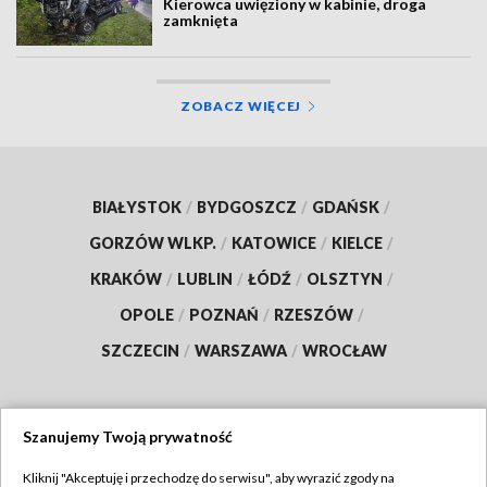
Kierowca uwięziony w kabinie, droga
zamknięta
ZOBACZ WIĘCEJ
BIAŁYSTOK
/
BYDGOSZCZ
/
GDAŃSK
/
GORZÓW WLKP.
/
KATOWICE
/
KIELCE
/
KRAKÓW
/
LUBLIN
/
ŁÓDŹ
/
OLSZTYN
/
OPOLE
/
POZNAŃ
/
RZESZÓW
/
SZCZECIN
/
WARSZAWA
/
WROCŁAW
Szanujemy Twoją prywatność
Dołącz do nas:
Kliknij "Akceptuję i przechodzę do serwisu", aby wyrazić zgody na