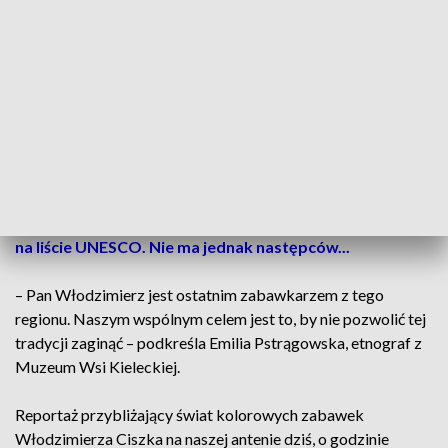
temu. Tradycję tworzenia zabawek przejął po dziadku i ojcu.
– Pomagałem ojcu już jako dziecko. Stopniowo się zaczęło.
Trzeba było pomagać, malować i tak człowiek się uczył –
opowiada Włodzimierz Ciszek.
Jeszcze kilkadziesiąt lat temu w okolicach Ostojowa
działało wielu zabawkarzy. Dziś został już tylko jeden.
Czytaj też:
Twórca ludowych zabawek z Suchedniowa
na liście UNESCO. Nie ma jednak następców...
– Pan Włodzimierz jest ostatnim zabawkarzem z tego
regionu. Naszym wspólnym celem jest to, by nie pozwolić tej
tradycji zaginąć – podkreśla Emilia Pstrągowska, etnograf z
Muzeum Wsi Kieleckiej.
Reportaż przybliżający świat kolorowych zabawek
Włodzimierza Ciszka na naszej antenie dziś, o godzinie