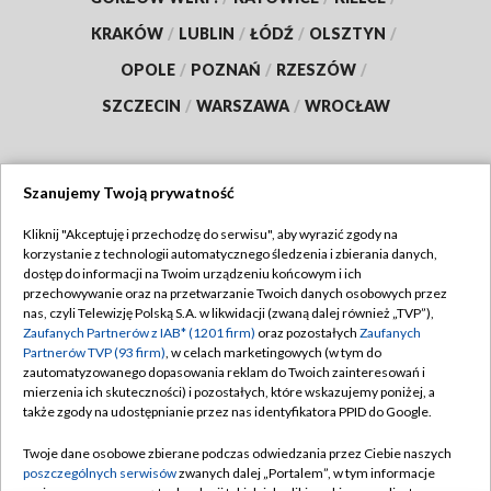
KRAKÓW
/
LUBLIN
/
ŁÓDŹ
/
OLSZTYN
/
OPOLE
/
POZNAŃ
/
RZESZÓW
/
SZCZECIN
/
WARSZAWA
/
WROCŁAW
Szanujemy Twoją prywatność
Dołącz do nas:
Kliknij "Akceptuję i przechodzę do serwisu", aby wyrazić zgody na
korzystanie z technologii automatycznego śledzenia i zbierania danych,
TVP
dostęp do informacji na Twoim urządzeniu końcowym i ich
Abonament TVP
przechowywanie oraz na przetwarzanie Twoich danych osobowych przez
Regulamin TVP
nas, czyli Telewizję Polską S.A. w likwidacji (zwaną dalej również „TVP”),
Emisja w TVP
Polityka prywatności
Zaufanych Partnerów z IAB* (1201 firm)
oraz pozostałych
Zaufanych
Partnerów TVP (93 firm)
, w celach marketingowych (w tym do
Centrum informacji TVP
Moje zgody
zautomatyzowanego dopasowania reklam do Twoich zainteresowań i
mierzenia ich skuteczności) i pozostałych, które wskazujemy poniżej, a
Naziemna Telewizja Cyfrowa
Pomoc
także zgody na udostępnianie przez nas identyfikatora PPID do Google.
Sklep TVP
Biuro reklamy
Twoje dane osobowe zbierane podczas odwiedzania przez Ciebie naszych
Rada Programowa
Kontakt
poszczególnych serwisów
zwanych dalej „Portalem”, w tym informacje