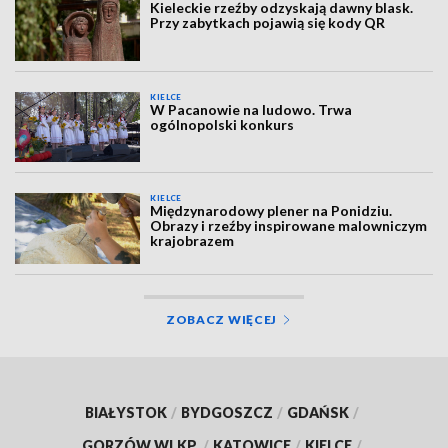
Kieleckie rzeźby odzyskają dawny blask.
Przy zabytkach pojawią się kody QR
KIELCE
W Pacanowie na ludowo. Trwa
ogólnopolski konkurs
KIELCE
Międzynarodowy plener na Ponidziu.
Obrazy i rzeźby inspirowane malowniczym
krajobrazem
ZOBACZ WIĘCEJ
BIAŁYSTOK
/
BYDGOSZCZ
/
GDAŃSK
/
GORZÓW WLKP.
/
KATOWICE
/
KIELCE
/