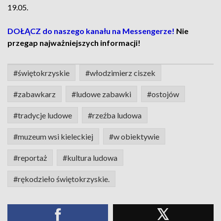
19.05.
DOŁĄCZ do naszego kanału na Messengerze!
Nie
przegap najważniejszych informacji!
#świętokrzyskie
#włodzimierz ciszek
#zabawkarz
#ludowe zabawki
#ostojów
#tradycje ludowe
#rzeźba ludowa
#muzeum wsi kieleckiej
#w obiektywie
#reportaż
#kultura ludowa
#rękodzieło świętokrzyskie.