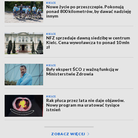
KIELCE
Nowe życie po przeszczepie. Pokonują
ponad 800 kilometrów, by dawać nadzieję
innym
KIELCE
NFZ sprzedaje dawną siedzibę w centrum
Kielc. Cena wywoławcza to ponad 10 mln
zł
KIELCE
Były ekspert ŚCO z ważną funkcją w
Ministerstwie Zdrowia
KIELCE
Rak płuca przez lata nie daje objawów.
Nowy program ma uratować tysiące
istnień
ZOBACZ WIĘCEJ