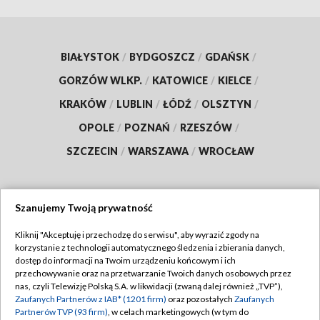
BIAŁYSTOK
/
BYDGOSZCZ
/
GDAŃSK
/
GORZÓW WLKP.
/
KATOWICE
/
KIELCE
/
KRAKÓW
/
LUBLIN
/
ŁÓDŹ
/
OLSZTYN
/
OPOLE
/
POZNAŃ
/
RZESZÓW
/
SZCZECIN
/
WARSZAWA
/
WROCŁAW
Szanujemy Twoją prywatność
Dołącz do nas:
Kliknij "Akceptuję i przechodzę do serwisu", aby wyrazić zgody na
korzystanie z technologii automatycznego śledzenia i zbierania danych,
TVP
dostęp do informacji na Twoim urządzeniu końcowym i ich
Abonament TVP
przechowywanie oraz na przetwarzanie Twoich danych osobowych przez
Regulamin TVP
nas, czyli Telewizję Polską S.A. w likwidacji (zwaną dalej również „TVP”),
Emisja w TVP
Polityka prywatności
Zaufanych Partnerów z IAB* (1201 firm)
oraz pozostałych
Zaufanych
Partnerów TVP (93 firm)
, w celach marketingowych (w tym do
Centrum informacji TVP