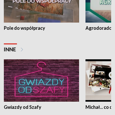
Pole do współpracy
Agrodoradcy 
INNE
Gwiazdy od Szafy
Michał... co dz