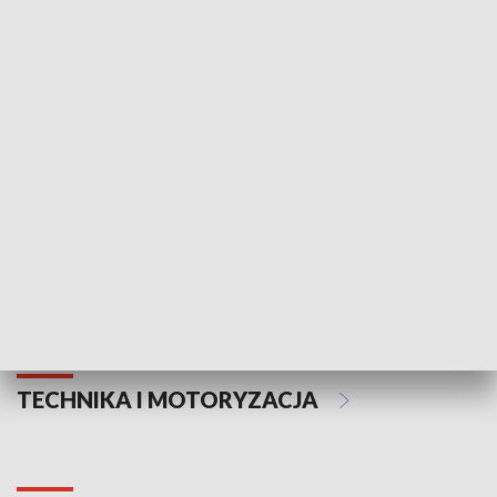
KULTURA I SZTUKA
Informator kulturalny
Drzwi do kult
TECHNIKA I MOTORYZACJA