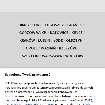
BIAŁYSTOK
/
BYDGOSZCZ
/
GDAŃSK
/
GORZÓW WLKP.
/
KATOWICE
/
KIELCE
/
KRAKÓW
/
LUBLIN
/
ŁÓDŹ
/
OLSZTYN
/
OPOLE
/
POZNAŃ
/
RZESZÓW
/
SZCZECIN
/
WARSZAWA
/
WROCŁAW
Szanujemy Twoją prywatność
Dołącz do nas:
Kliknij "Akceptuję i przechodzę do serwisu", aby wyrazić zgody na
korzystanie z technologii automatycznego śledzenia i zbierania danych,
TVP
dostęp do informacji na Twoim urządzeniu końcowym i ich
Abonament TVP
przechowywanie oraz na przetwarzanie Twoich danych osobowych przez
Regulamin TVP
nas, czyli Telewizję Polską S.A. w likwidacji (zwaną dalej również „TVP”),
Emisja w TVP
Zaufanych Partnerów z IAB* (1201 firm)
oraz pozostałych
Zaufanych
Polityka prywatności