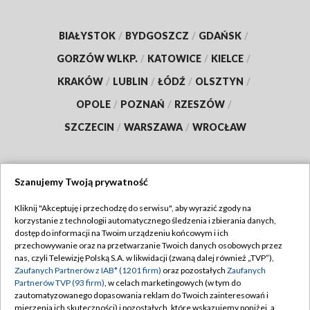
BIAŁYSTOK
/
BYDGOSZCZ
/
GDAŃSK
/
GORZÓW WLKP.
/
KATOWICE
/
KIELCE
/
KRAKÓW
/
LUBLIN
/
ŁÓDŹ
/
OLSZTYN
/
OPOLE
/
POZNAŃ
/
RZESZÓW
/
SZCZECIN
/
WARSZAWA
/
WROCŁAW
Szanujemy Twoją prywatność
Dołącz do nas:
Kliknij "Akceptuję i przechodzę do serwisu", aby wyrazić zgody na
korzystanie z technologii automatycznego śledzenia i zbierania danych,
TVP
dostęp do informacji na Twoim urządzeniu końcowym i ich
Abonament TVP
przechowywanie oraz na przetwarzanie Twoich danych osobowych przez
Regulamin TVP
nas, czyli Telewizję Polską S.A. w likwidacji (zwaną dalej również „TVP”),
Emisja w TVP
Polityka prywatności
Zaufanych Partnerów z IAB* (1201 firm)
oraz pozostałych
Zaufanych
Partnerów TVP (93 firm)
, w celach marketingowych (w tym do
Centrum informacji TVP
Moje zgody
zautomatyzowanego dopasowania reklam do Twoich zainteresowań i
mierzenia ich skuteczności) i pozostałych, które wskazujemy poniżej, a