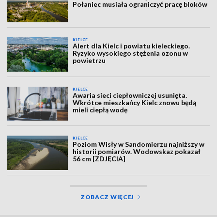
Połaniec musiała ograniczyć pracę bloków
KIELCE
Alert dla Kielc i powiatu kieleckiego.
Ryzyko wysokiego stężenia ozonu w
powietrzu
KIELCE
Awaria sieci ciepłowniczej usunięta.
Wkrótce mieszkańcy Kielc znowu będą
mieli ciepłą wodę
KIELCE
Poziom Wisły w Sandomierzu najniższy w
historii pomiarów. Wodowskaz pokazał
56 cm [ZDJĘCIA]
ZOBACZ WIĘCEJ