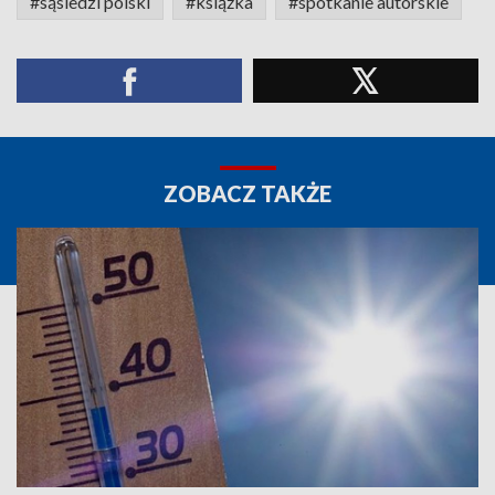
#sąsiedzi polski
#książka
#spotkanie autorskie
ZOBACZ TAKŻE