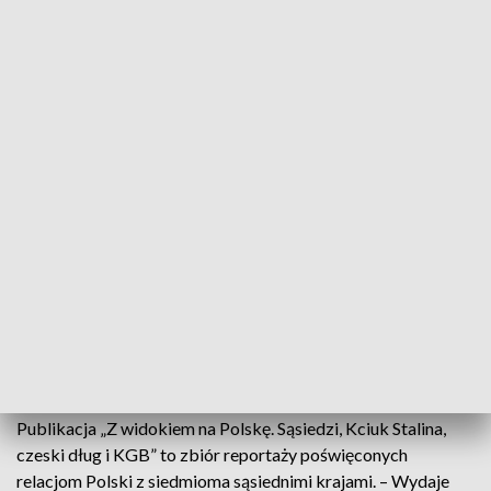
O sąsiadach Polski bez stereotypów. Spotkanie z dziennikarzami Onetu
Jak wygląda codzienność mieszkańców państw
sąsiadujących z Polską i co naprawdę myślą o
naszym kraju? O tym rozmawiano podczas
spotkania autorskiego z dziennikarzami
Magdaleną Rigamonti i Marcinem Terlikiem,
promującego książkę „Z widokiem na Polskę”.
Publikacja „Z widokiem na Polskę. Sąsiedzi, Kciuk Stalina,
czeski dług i KGB” to zbiór reportaży poświęconych
relacjom Polski z siedmioma sąsiednimi krajami. – Wydaje