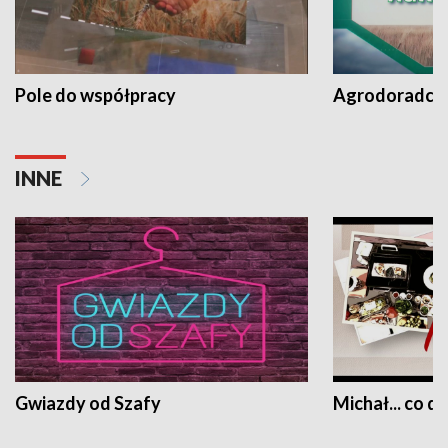
Pole do współpracy
Agrodoradcy 
INNE
Gwiazdy od Szafy
Michał... co dz