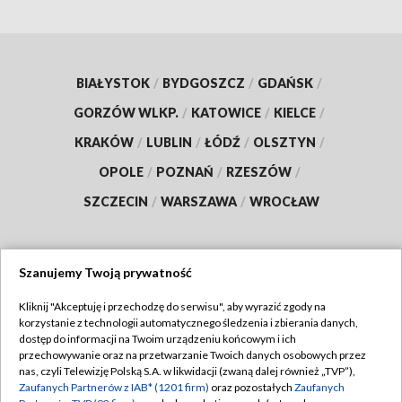
BIAŁYSTOK
/
BYDGOSZCZ
/
GDAŃSK
/
GORZÓW WLKP.
/
KATOWICE
/
KIELCE
/
KRAKÓW
/
LUBLIN
/
ŁÓDŹ
/
OLSZTYN
/
OPOLE
/
POZNAŃ
/
RZESZÓW
/
SZCZECIN
/
WARSZAWA
/
WROCŁAW
Szanujemy Twoją prywatność
Dołącz do nas:
Kliknij "Akceptuję i przechodzę do serwisu", aby wyrazić zgody na
korzystanie z technologii automatycznego śledzenia i zbierania danych,
TVP
dostęp do informacji na Twoim urządzeniu końcowym i ich
Abonament TVP
przechowywanie oraz na przetwarzanie Twoich danych osobowych przez
Regulamin TVP
nas, czyli Telewizję Polską S.A. w likwidacji (zwaną dalej również „TVP”),
Emisja w TVP
Zaufanych Partnerów z IAB* (1201 firm)
oraz pozostałych
Zaufanych
Polityka prywatności