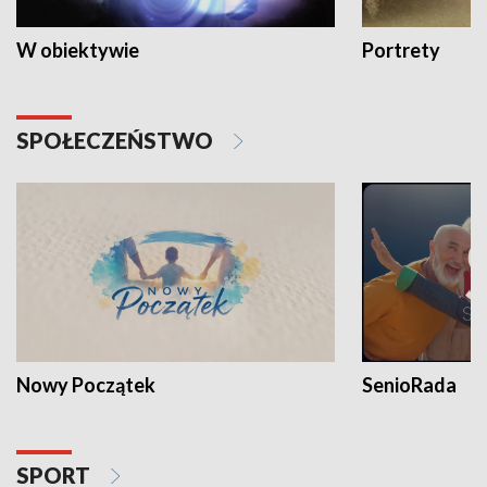
W obiektywie
Portrety
SPOŁECZEŃSTWO
Nowy Początek
SenioRada
SPORT