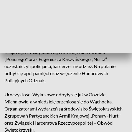
inspiracją do współczesności, jak traktować, jak należy
szanować i ofiarnie pracować na rzecz wspólnego dobra,
jakim jest ojczyzna – powiedział dr Robert Piwko, naczelnik
Instytutu Pamięci Narodowej w Kielcach.
Polana Wykusowa to miejsce, w którym podczas niemieckiej
okupacji stacjonowały zgrupowania partyzanckie Armii
Krajowej. W mszy polowej w intencji Jana Piwnika
„Ponurego" oraz Eugeniusza Kaszyńskiego „Nurta”
uczestniczyli policjanci, harcerze i młodzież. Na polanie
odbył się apel pamięci oraz wręczenie Honorowych
Policyjnych Odznak.
Uroczystości Wykusowe odbyły się już w Goździe,
Michniowie, a w niedzielę przeniosą się do Wąchocka.
Organizatorami wydarzeń są środowisko Świętokrzyskich
Zgrupowań Partyzanckich Armii Krajowej „Ponury–Nurt”
oraz Związek Harcerstwa Rzeczypospolitej – Obwód
Świętokrzyski.