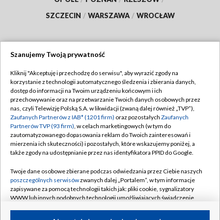
SZCZECIN
/
WARSZAWA
/
WROCŁAW
Szanujemy Twoją prywatność
Dołącz do nas:
Kliknij "Akceptuję i przechodzę do serwisu", aby wyrazić zgody na
korzystanie z technologii automatycznego śledzenia i zbierania danych,
TVP
dostęp do informacji na Twoim urządzeniu końcowym i ich
Abonament TVP
przechowywanie oraz na przetwarzanie Twoich danych osobowych przez
Regulamin TVP
nas, czyli Telewizję Polską S.A. w likwidacji (zwaną dalej również „TVP”),
Emisja w TVP
Polityka prywatności
Zaufanych Partnerów z IAB* (1201 firm)
oraz pozostałych
Zaufanych
Partnerów TVP (93 firm)
, w celach marketingowych (w tym do
Centrum informacji TVP
Moje zgody
zautomatyzowanego dopasowania reklam do Twoich zainteresowań i
mierzenia ich skuteczności) i pozostałych, które wskazujemy poniżej, a
Naziemna Telewizja Cyfrowa
Pomoc
także zgody na udostępnianie przez nas identyfikatora PPID do Google.
Sklep TVP
Biuro reklamy
Twoje dane osobowe zbierane podczas odwiedzania przez Ciebie naszych
Rada Programowa
Kontakt
poszczególnych serwisów
zwanych dalej „Portalem”, w tym informacje
zapisywane za pomocą technologii takich jak: pliki cookie, sygnalizatory
System NOS
WWW lub innych podobnych technologii umożliwiających świadczenie
dopasowanych i bezpiecznych usług, personalizację treści oraz reklam,
Informacje o nadawcy
Kanały
udostępnianie funkcji mediów społecznościowych oraz analizowanie