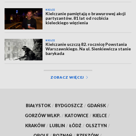
KIELCE
Kielczanie pamiętają o brawurowej akcji
partyzantów. 81 lat od rozbicia
kieleckiego więzienia
KIELCE
Kielczanie uczczą 82. rocznicę Powstania
Warszawskiego. Na ul. Sienkiewicza stanie
barykada
ZOBACZ WIĘCEJ
BIAŁYSTOK
/
BYDGOSZCZ
/
GDAŃSK
/
GORZÓW WLKP.
/
KATOWICE
/
KIELCE
/
KRAKÓW
/
LUBLIN
/
ŁÓDŹ
/
OLSZTYN
/
OPOLE
/
POZNAŃ
/
RZESZÓW
/