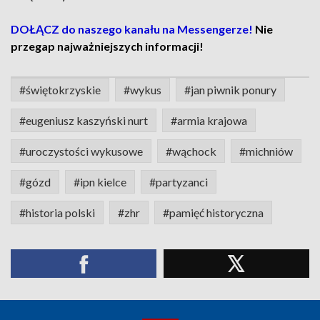
DOŁĄCZ do naszego kanału na Messengerze!
Nie
przegap najważniejszych informacji!
#świętokrzyskie
#wykus
#jan piwnik ponury
#eugeniusz kaszyński nurt
#armia krajowa
#uroczystości wykusowe
#wąchock
#michniów
#gózd
#ipn kielce
#partyzanci
#historia polski
#zhr
#pamięć historyczna