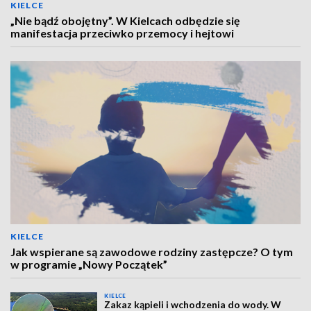
KIELCE
„Nie bądź obojętny”. W Kielcach odbędzie się
manifestacja przeciwko przemocy i hejtowi
KIELCE
Jak wspierane są zawodowe rodziny zastępcze? O tym
w programie „Nowy Początek”
KIELCE
Zakaz kąpieli i wchodzenia do wody. W