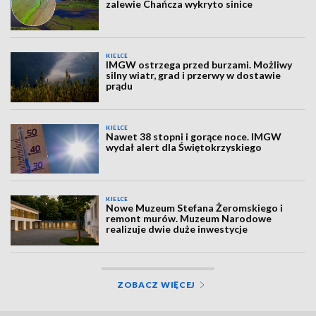
zalewie Chańcza wykryto sinice
KIELCE
IMGW ostrzega przed burzami. Możliwy
silny wiatr, grad i przerwy w dostawie
prądu
KIELCE
Nawet 38 stopni i gorące noce. IMGW
wydał alert dla Świętokrzyskiego
KIELCE
Nowe Muzeum Stefana Żeromskiego i
remont murów. Muzeum Narodowe
realizuje dwie duże inwestycje
ZOBACZ WIĘCEJ