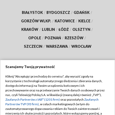
BIAŁYSTOK
/
BYDGOSZCZ
/
GDAŃSK
/
GORZÓW WLKP.
/
KATOWICE
/
KIELCE
/
KRAKÓW
/
LUBLIN
/
ŁÓDŹ
/
OLSZTYN
/
OPOLE
/
POZNAŃ
/
RZESZÓW
/
SZCZECIN
/
WARSZAWA
/
WROCŁAW
Szanujemy Twoją prywatność
Dołącz do nas:
Kliknij "Akceptuję i przechodzę do serwisu", aby wyrazić zgody na
korzystanie z technologii automatycznego śledzenia i zbierania danych,
TVP
dostęp do informacji na Twoim urządzeniu końcowym i ich
Abonament TVP
przechowywanie oraz na przetwarzanie Twoich danych osobowych przez
Regulamin TVP
nas, czyli Telewizję Polską S.A. w likwidacji (zwaną dalej również „TVP”),
Emisja w TVP
Polityka prywatności
Zaufanych Partnerów z IAB* (1201 firm)
oraz pozostałych
Zaufanych
Partnerów TVP (93 firm)
, w celach marketingowych (w tym do
Centrum informacji TVP
Moje zgody
zautomatyzowanego dopasowania reklam do Twoich zainteresowań i
mierzenia ich skuteczności) i pozostałych, które wskazujemy poniżej, a