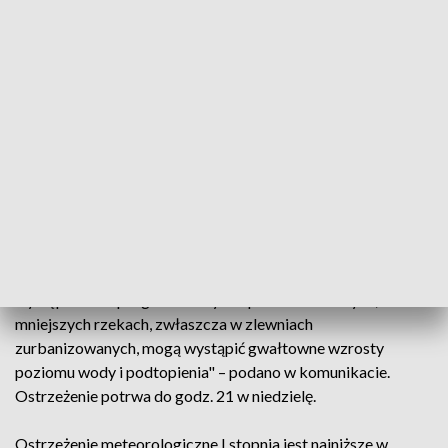
wielkopolskiego, łódzkiego, świętokrzyskiego i lubelskiego.
Prognozowane są tam burze, którym miejscami będą
towarzyszyć silne opady deszczu do 15 mm, a miejscami do
około 25 mm oraz porywy wiatru do około 75 km/h. Lokalnie
może wystąpić grad. Alert potrwa od godz. 11 do godz. 23 w
niedzielę.
"W związku z prognozowanymi intensywnymi opadami
deszczu, w tym także o charakterze burzowym, przewiduje
się wzrosty stanu wody w rzekach, lokalnie z możliwością
osiągnięcia stanów ostrzegawczych. W obszarach
występowania prognozowanych opadów burzowych, na
mniejszych rzekach, zwłaszcza w zlewniach
zurbanizowanych, mogą wystąpić gwałtowne wzrosty
poziomu wody i podtopienia" – podano w komunikacie.
Ostrzeżenie potrwa do godz. 21 w niedzielę.
Ostrzeżenie meteorologiczne I stopnia jest najniższe w