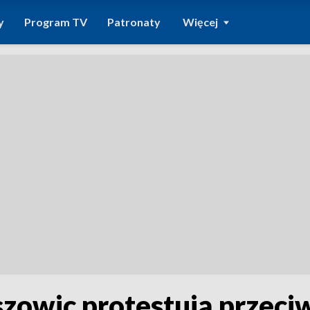
y
Program TV
Patronaty
Więcej
owic protestują przeci