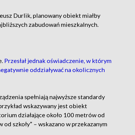
usz Durlik, planowany obiekt miałby
ajbliższych zabudowań mieszkalnych.
e.
Przesłał jednak oświadczenie, w którym
negatywnie oddziaływać na okolicznych
ządzenia spełniają najwyższe standardy
przykład wskazywany jest obiekt
torium działające około 100 metrów od
w od szkoły” – wskazano w przekazanym