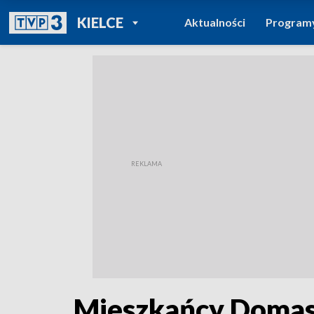
POWRÓT DO
KIELCE
Aktualności
Program
TVP REGIONY
Mieszkańcy Domasz