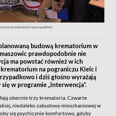
westycji dowiedzieli się przypadkiem
z planowaną budową krematorium w
Domaszowic prawdopodobnie nie
ycja ma powstać również w ich
krematorium na pograniczu Kielc i
rzypadkowo i dziś głośno wyrażają
 się w programie „Interwencja”.
ają obecnie trzy krematoria. Czwarte
skiej, niedaleko zabudowy mieszkaniowej w
oby się psychicznie komfortowo, gdyby