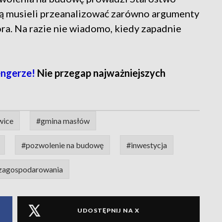
ą musieli przeanalizować zarówno argumenty
ra. Na razie nie wiadomo, kiedy zapadnie
engerze!
Nie przegap najważniejszych
wice
#gmina masłów
#pozwolenie na budowę
#inwestycja
 zagospodarowania
UDOSTĘPNIJ NA X