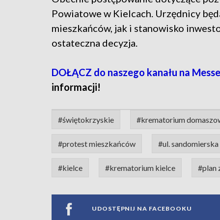
Powiatowe w Kielcach. Urzędnicy będ
mieszkańców, jak i stanowisko inwesto
ostateczna decyzja.
DOŁĄCZ do naszego kanału na Mess
informacji!
#świętokrzyskie
#krematorium domaszo
#protest mieszkańców
#ul. sandomierska
#kielce
#krematorium kielce
#plan
UDOSTĘPNIJ NA FACEBOOKU