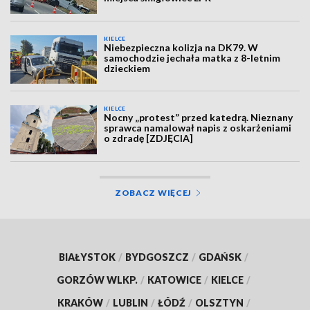
KIELCE
Niebezpieczna kolizja na DK79. W
samochodzie jechała matka z 8-letnim
dzieckiem
KIELCE
Nocny „protest” przed katedrą. Nieznany
sprawca namalował napis z oskarżeniami
o zdradę [ZDJĘCIA]
ZOBACZ WIĘCEJ
BIAŁYSTOK
/
BYDGOSZCZ
/
GDAŃSK
/
GORZÓW WLKP.
/
KATOWICE
/
KIELCE
/
KRAKÓW
/
LUBLIN
/
ŁÓDŹ
/
OLSZTYN
/