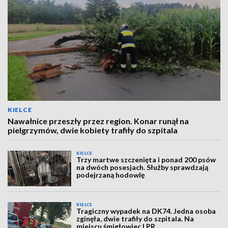
KIELCE
Nawałnice przeszły przez region. Konar runął na
pielgrzymów, dwie kobiety trafiły do szpitala
KIELCE
Trzy martwe szczenięta i ponad 200 psów
na dwóch posesjach. Służby sprawdzają
podejrzaną hodowlę
KIELCE
Tragiczny wypadek na DK74. Jedna osoba
zginęła, dwie trafiły do szpitala. Na
miejscu śmigłowiec LPR