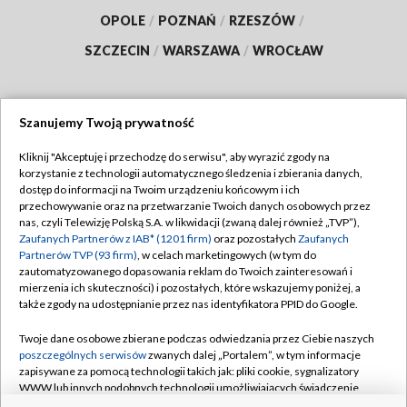
OPOLE
/
POZNAŃ
/
RZESZÓW
/
SZCZECIN
/
WARSZAWA
/
WROCŁAW
Szanujemy Twoją prywatność
Dołącz do nas:
Kliknij "Akceptuję i przechodzę do serwisu", aby wyrazić zgody na
korzystanie z technologii automatycznego śledzenia i zbierania danych,
TVP
dostęp do informacji na Twoim urządzeniu końcowym i ich
Abonament TVP
przechowywanie oraz na przetwarzanie Twoich danych osobowych przez
Regulamin TVP
nas, czyli Telewizję Polską S.A. w likwidacji (zwaną dalej również „TVP”),
Emisja w TVP
Polityka prywatności
Zaufanych Partnerów z IAB* (1201 firm)
oraz pozostałych
Zaufanych
Partnerów TVP (93 firm)
, w celach marketingowych (w tym do
Centrum informacji TVP
Moje zgody
zautomatyzowanego dopasowania reklam do Twoich zainteresowań i
mierzenia ich skuteczności) i pozostałych, które wskazujemy poniżej, a
Naziemna Telewizja Cyfrowa
Pomoc
także zgody na udostępnianie przez nas identyfikatora PPID do Google.
Sklep TVP
Biuro reklamy
Twoje dane osobowe zbierane podczas odwiedzania przez Ciebie naszych
Rada Programowa
Kontakt
poszczególnych serwisów
zwanych dalej „Portalem”, w tym informacje
zapisywane za pomocą technologii takich jak: pliki cookie, sygnalizatory
System NOS
WWW lub innych podobnych technologii umożliwiających świadczenie
dopasowanych i bezpiecznych usług, personalizację treści oraz reklam,