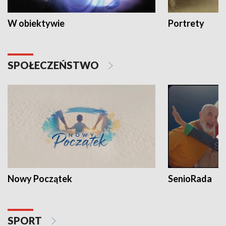
W obiektywie
Portrety
SPOŁECZEŃSTWO
Nowy Początek
SenioRada
SPORT