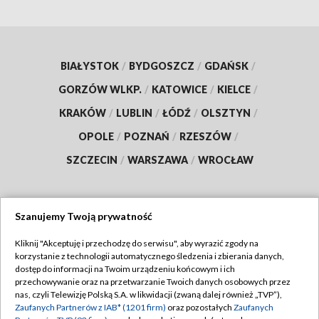
BIAŁYSTOK
/
BYDGOSZCZ
/
GDAŃSK
/
GORZÓW WLKP.
/
KATOWICE
/
KIELCE
/
KRAKÓW
/
LUBLIN
/
ŁÓDŹ
/
OLSZTYN
/
OPOLE
/
POZNAŃ
/
RZESZÓW
/
SZCZECIN
/
WARSZAWA
/
WROCŁAW
Szanujemy Twoją prywatność
Dołącz do nas:
Kliknij "Akceptuję i przechodzę do serwisu", aby wyrazić zgody na
korzystanie z technologii automatycznego śledzenia i zbierania danych,
TVP
dostęp do informacji na Twoim urządzeniu końcowym i ich
Abonament TVP
przechowywanie oraz na przetwarzanie Twoich danych osobowych przez
Regulamin TVP
nas, czyli Telewizję Polską S.A. w likwidacji (zwaną dalej również „TVP”),
Emisja w TVP
Zaufanych Partnerów z IAB* (1201 firm)
oraz pozostałych
Zaufanych
Polityka prywatności