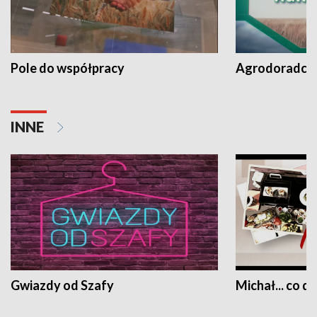
Pole do współpracy
Agrodoradcy 
INNE
Gwiazdy od Szafy
Michał... co dz