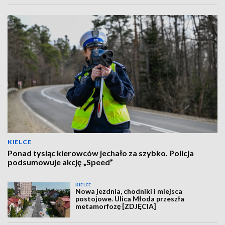
KIELCE
Ponad tysiąc kierowców jechało za szybko. Policja
podsumowuje akcję „Speed”
KIELCE
Nowa jezdnia, chodniki i miejsca
postojowe. Ulica Młoda przeszła
metamorfozę [ZDJĘCIA]