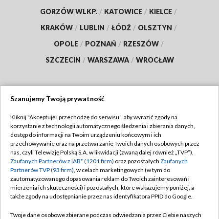
GORZÓW WLKP.
/
KATOWICE
/
KIELCE
/
KRAKÓW
/
LUBLIN
/
ŁÓDŹ
/
OLSZTYN
/
OPOLE
/
POZNAŃ
/
RZESZÓW
/
SZCZECIN
/
WARSZAWA
/
WROCŁAW
Szanujemy Twoją prywatność
Dołącz do nas:
Kliknij "Akceptuję i przechodzę do serwisu", aby wyrazić zgody na
korzystanie z technologii automatycznego śledzenia i zbierania danych,
TVP
dostęp do informacji na Twoim urządzeniu końcowym i ich
Abonament TVP
przechowywanie oraz na przetwarzanie Twoich danych osobowych przez
Regulamin TVP
nas, czyli Telewizję Polską S.A. w likwidacji (zwaną dalej również „TVP”),
Emisja w TVP
Polityka prywatności
Zaufanych Partnerów z IAB* (1201 firm)
oraz pozostałych
Zaufanych
Partnerów TVP (93 firm)
, w celach marketingowych (w tym do
Centrum informacji TVP
Moje zgody
zautomatyzowanego dopasowania reklam do Twoich zainteresowań i
mierzenia ich skuteczności) i pozostałych, które wskazujemy poniżej, a
Naziemna Telewizja Cyfrowa
Pomoc
także zgody na udostępnianie przez nas identyfikatora PPID do Google.
Sklep TVP
Biuro reklamy
Twoje dane osobowe zbierane podczas odwiedzania przez Ciebie naszych