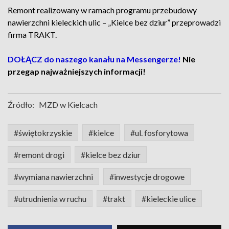
Remont realizowany w ramach programu przebudowy
nawierzchni kieleckich ulic – „Kielce bez dziur” przeprowadzi
firma TRAKT.
DOŁĄCZ do naszego kanału na Messengerze!
Nie
przegap najważniejszych informacji!
Źródło:
MZD w Kielcach
#świętokrzyskie
#kielce
#ul. fosforytowa
#remont drogi
#kielce bez dziur
#wymiana nawierzchni
#inwestycje drogowe
#utrudnienia w ruchu
#trakt
#kieleckie ulice