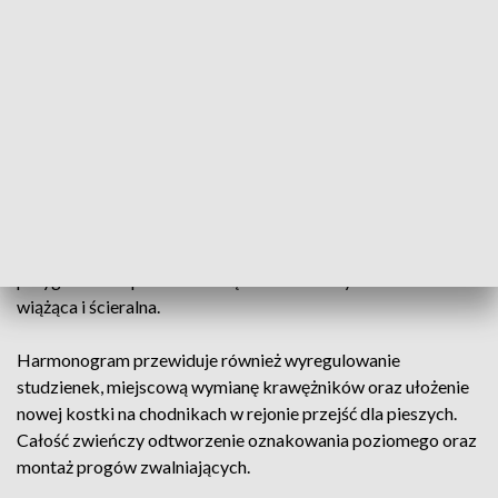
mogą potrwać około 3–4 tygodni. Taki system robót
utrzyma się do czasu zatwierdzenia i wdrożenia docelowej,
czasowej organizacji ruchu.
Modernizacja ul. Fosforytowej obejmie około 510-metrowy
odcinek drogi – od ul. Podklasztornej do skrzyżowania z ul.
Krzemionkową. Głównym celem inwestycji jest gruntowna
wymiana wyeksploatowanej nawierzchni. W pierwszej fazie
drogowcy usuną stary asfalt, a następnie wzmocnią jezdnię
specjalną siatką zapobiegającą pęknięciom. Na tak
przygotowane podłoże trafią nowe warstwy bitumiczne:
wiążąca i ścieralna.
Harmonogram przewiduje również wyregulowanie
studzienek, miejscową wymianę krawężników oraz ułożenie
nowej kostki na chodnikach w rejonie przejść dla pieszych.
Całość zwieńczy odtworzenie oznakowania poziomego oraz
montaż progów zwalniających.