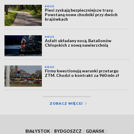
KIELCE
Piesi zyskają bezpieczniejsze trasy.
Powstaną nowe chodniki przy dwóch
krajówkach
KIELCE
Asfalt układany nocą. Batalionów
Chłopskich z nową nawierzchnią
KIELCE
Firmy kwestionują warunki przetargu
ZTM. Chodzi o kontrakt za 960 mln zł
ZOBACZ WIĘCEJ
BIAŁYSTOK
/
BYDGOSZCZ
/
GDAŃSK
/