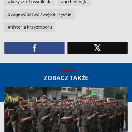
#krzysztof ossoliński
#archeologia
#województwo świętokrzyskie
#historia krzyżtoporu
ZOBACZ TAKŻE