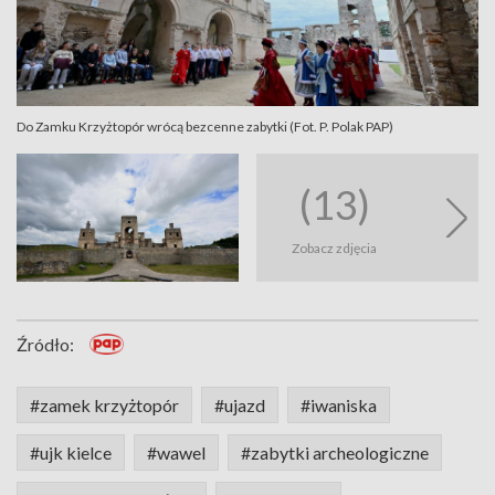
Do Zamku Krzyżtopór wrócą bezcenne zabytki (Fot. P. Polak PAP)
(13)
Zobacz zdjęcia
Źródło:
#zamek krzyżtopór
#ujazd
#iwaniska
#ujk kielce
#wawel
#zabytki archeologiczne