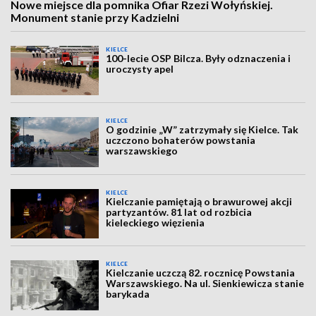
Nowe miejsce dla pomnika Ofiar Rzezi Wołyńskiej.
Monument stanie przy Kadzielni
KIELCE
100-lecie OSP Bilcza. Były odznaczenia i
uroczysty apel
KIELCE
O godzinie „W” zatrzymały się Kielce. Tak
uczczono bohaterów powstania
warszawskiego
KIELCE
Kielczanie pamiętają o brawurowej akcji
partyzantów. 81 lat od rozbicia
kieleckiego więzienia
KIELCE
Kielczanie uczczą 82. rocznicę Powstania
Warszawskiego. Na ul. Sienkiewicza stanie
barykada