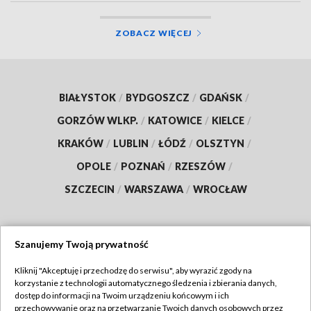
ZOBACZ WIĘCEJ
BIAŁYSTOK
/
BYDGOSZCZ
/
GDAŃSK
/
GORZÓW WLKP.
/
KATOWICE
/
KIELCE
/
KRAKÓW
/
LUBLIN
/
ŁÓDŹ
/
OLSZTYN
/
OPOLE
/
POZNAŃ
/
RZESZÓW
/
SZCZECIN
/
WARSZAWA
/
WROCŁAW
Szanujemy Twoją prywatność
Dołącz do nas:
Kliknij "Akceptuję i przechodzę do serwisu", aby wyrazić zgody na
korzystanie z technologii automatycznego śledzenia i zbierania danych,
TVP
dostęp do informacji na Twoim urządzeniu końcowym i ich
Abonament TVP
przechowywanie oraz na przetwarzanie Twoich danych osobowych przez