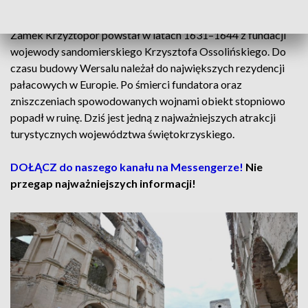
Beata Wojciechowska.
Zamek Krzyżtopór powstał w latach 1631–1644 z fundacji
wojewody sandomierskiego Krzysztofa Ossolińskiego. Do
czasu budowy Wersalu należał do największych rezydencji
pałacowych w Europie. Po śmierci fundatora oraz
zniszczeniach spowodowanych wojnami obiekt stopniowo
popadł w ruinę. Dziś jest jedną z najważniejszych atrakcji
turystycznych województwa świętokrzyskiego.
DOŁĄCZ do naszego kanału na Messengerze!
Nie
przegap najważniejszych informacji!