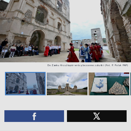
Do Zamku Krzyżtopór wrócą bezcenne zabytki (Fot. P. Polak PAP)