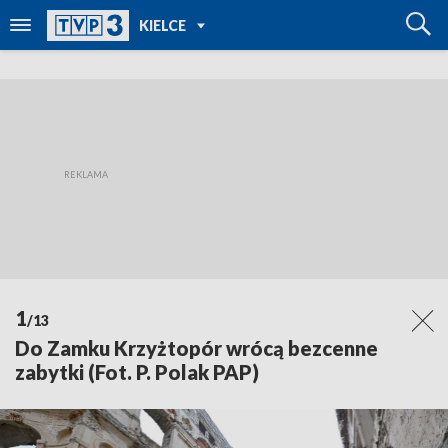
POWRÓT DO
KIELCE
TVP REGIONY
1
/13
Do Zamku Krzyżtopór wrócą bezcenne
zabytki (Fot. P. Polak PAP)