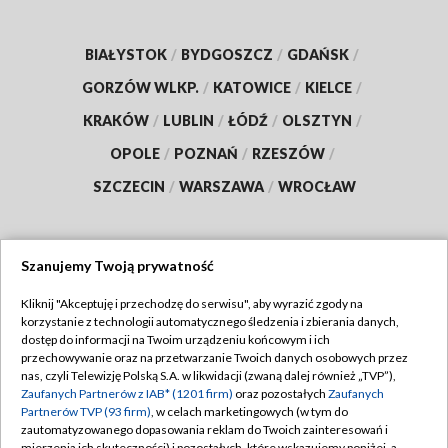
BIAŁYSTOK
/
BYDGOSZCZ
/
GDAŃSK
/
GORZÓW WLKP.
/
KATOWICE
/
KIELCE
/
KRAKÓW
/
LUBLIN
/
ŁÓDŹ
/
OLSZTYN
/
OPOLE
/
POZNAŃ
/
RZESZÓW
/
SZCZECIN
/
WARSZAWA
/
WROCŁAW
Szanujemy Twoją prywatność
Dołącz do nas:
Kliknij "Akceptuję i przechodzę do serwisu", aby wyrazić zgody na
korzystanie z technologii automatycznego śledzenia i zbierania danych,
TVP
dostęp do informacji na Twoim urządzeniu końcowym i ich
Abonament TVP
przechowywanie oraz na przetwarzanie Twoich danych osobowych przez
Regulamin TVP
nas, czyli Telewizję Polską S.A. w likwidacji (zwaną dalej również „TVP”),
Emisja w TVP
Polityka prywatności
Zaufanych Partnerów z IAB* (1201 firm)
oraz pozostałych
Zaufanych
Partnerów TVP (93 firm)
, w celach marketingowych (w tym do
Centrum informacji TVP
Moje zgody
zautomatyzowanego dopasowania reklam do Twoich zainteresowań i
mierzenia ich skuteczności) i pozostałych, które wskazujemy poniżej, a