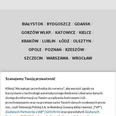
BIAŁYSTOK
/
BYDGOSZCZ
/
GDAŃSK
/
GORZÓW WLKP.
/
KATOWICE
/
KIELCE
/
KRAKÓW
/
LUBLIN
/
ŁÓDŹ
/
OLSZTYN
/
OPOLE
/
POZNAŃ
/
RZESZÓW
/
SZCZECIN
/
WARSZAWA
/
WROCŁAW
Szanujemy Twoją prywatność
Dołącz do nas:
Kliknij "Akceptuję i przechodzę do serwisu", aby wyrazić zgody na
korzystanie z technologii automatycznego śledzenia i zbierania danych,
TVP
dostęp do informacji na Twoim urządzeniu końcowym i ich
Abonament TVP
przechowywanie oraz na przetwarzanie Twoich danych osobowych przez
Regulamin TVP
nas, czyli Telewizję Polską S.A. w likwidacji (zwaną dalej również „TVP”),
Emisja w TVP
Zaufanych Partnerów z IAB* (1201 firm)
oraz pozostałych
Zaufanych
Polityka prywatności