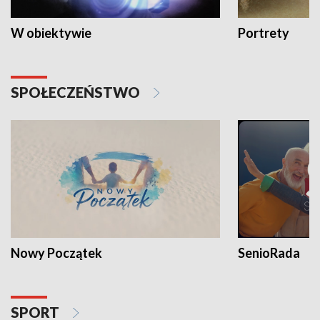
W obiektywie
Portrety
SPOŁECZEŃSTWO
Nowy Początek
SenioRada
SPORT