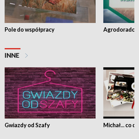
Pole do współpracy
Agrodoradcy 
INNE
Gwiazdy od Szafy
Michał... co dz