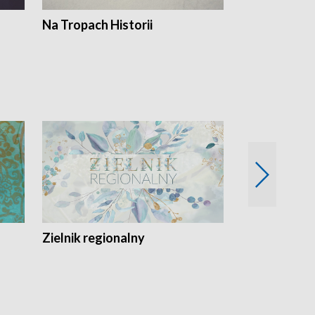
Na Tropach Historii
Szept ziemi
Zielnik regionalny
EkoLogiczni