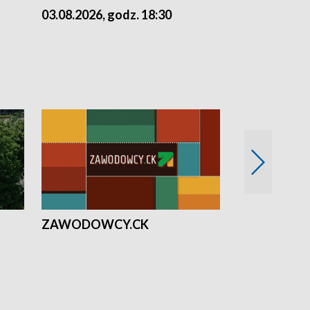
03.08.2026, godz. 18:30
02.08.2026, 
ZAWODOWCY.CK
Solidarni z U