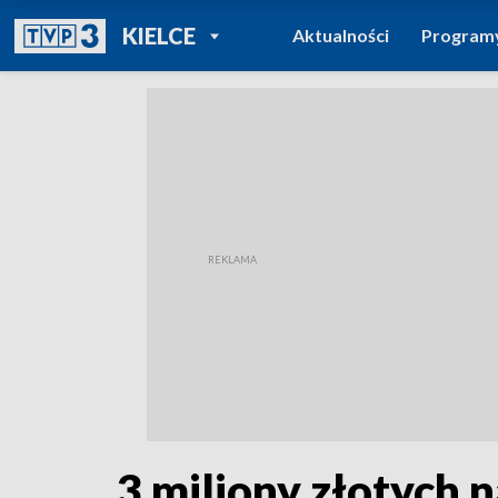
POWRÓT DO
KIELCE
Aktualności
Program
TVP REGIONY
3 miliony złotych 