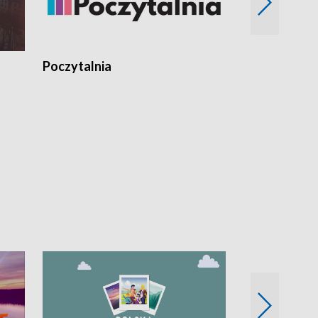
Poczytalnia
Koncerty TV