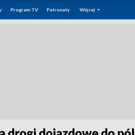
y
Program TV
Patronaty
Więcej
na drogi dojazdowe do pó