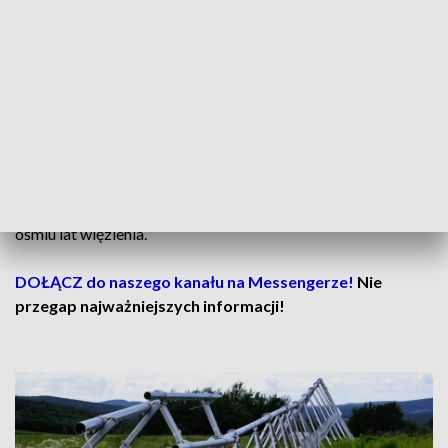
Maszt został wybudowany w 2025 roku. Jego powstaniu
sprzeciwiała się część mieszkańców okolicy.
– Nikt o tym nie wiedział. Zrobili to bez wiedzy ludzi i za
plecami mieszkańców – mówi jedna z osób mieszkających w
pobliżu.
Policja podkreśla, że jeśli potwierdzi się udział osób trzecich
w zniszczeniu konstrukcji, sprawcom może grozić nawet do
ośmiu lat więzienia.
DOŁĄCZ do naszego kanału na Messengerze!
Nie
przegap najważniejszych informacji!