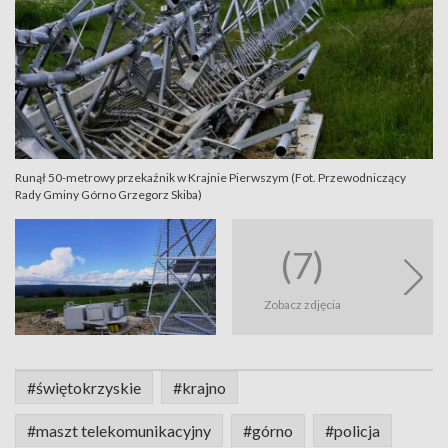
Runął 50-metrowy przekaźnik w Krajnie Pierwszym (Fot. Przewodniczący
Rady Gminy Górno Grzegorz Skiba)
(7)
Zobacz zdjęcia
#świętokrzyskie
#krajno
#maszt telekomunikacyjny
#górno
#policja