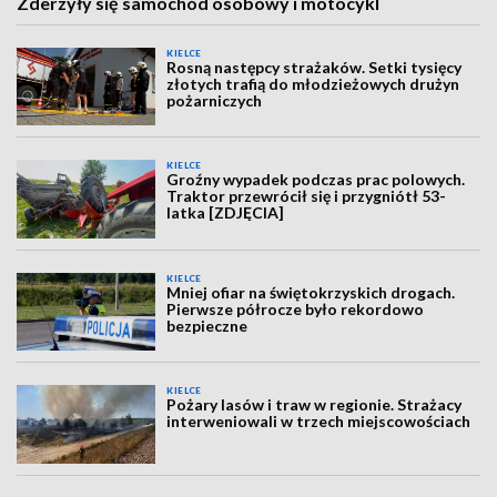
Zderzyły się samochód osobowy i motocykl
KIELCE
Rosną następcy strażaków. Setki tysięcy
złotych trafią do młodzieżowych drużyn
pożarniczych
KIELCE
Groźny wypadek podczas prac polowych.
Traktor przewrócił się i przygniótł 53-
latka [ZDJĘCIA]
KIELCE
Mniej ofiar na świętokrzyskich drogach.
Pierwsze półrocze było rekordowo
bezpieczne
KIELCE
Pożary lasów i traw w regionie. Strażacy
interweniowali w trzech miejscowościach