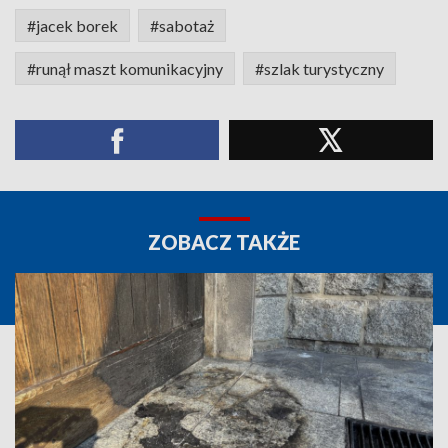
#jacek borek
#sabotaż
#runął maszt komunikacyjny
#szlak turystyczny
ZOBACZ TAKŻE