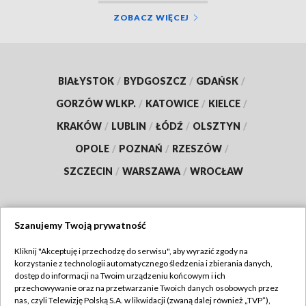
ZOBACZ WIĘCEJ
BIAŁYSTOK
/
BYDGOSZCZ
/
GDAŃSK
/
GORZÓW WLKP.
/
KATOWICE
/
KIELCE
/
KRAKÓW
/
LUBLIN
/
ŁÓDŹ
/
OLSZTYN
/
OPOLE
/
POZNAŃ
/
RZESZÓW
/
SZCZECIN
/
WARSZAWA
/
WROCŁAW
Szanujemy Twoją prywatność
Dołącz do nas:
Kliknij "Akceptuję i przechodzę do serwisu", aby wyrazić zgody na
korzystanie z technologii automatycznego śledzenia i zbierania danych,
TVP
dostęp do informacji na Twoim urządzeniu końcowym i ich
Abonament TVP
przechowywanie oraz na przetwarzanie Twoich danych osobowych przez
Regulamin TVP
nas, czyli Telewizję Polską S.A. w likwidacji (zwaną dalej również „TVP”),