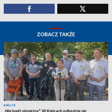
ZOBACZ TAKŻE
KIELCE
„Nie bądź obojętny”. W Kielcach odbędzie się