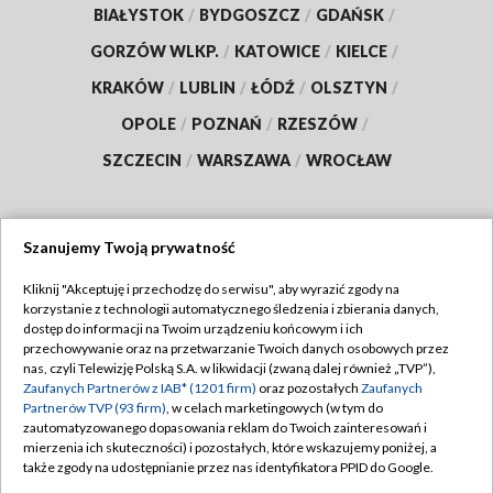
BIAŁYSTOK
/
BYDGOSZCZ
/
GDAŃSK
/
GORZÓW WLKP.
/
KATOWICE
/
KIELCE
/
KRAKÓW
/
LUBLIN
/
ŁÓDŹ
/
OLSZTYN
/
OPOLE
/
POZNAŃ
/
RZESZÓW
/
SZCZECIN
/
WARSZAWA
/
WROCŁAW
Szanujemy Twoją prywatność
Dołącz do nas:
Kliknij "Akceptuję i przechodzę do serwisu", aby wyrazić zgody na
korzystanie z technologii automatycznego śledzenia i zbierania danych,
TVP
dostęp do informacji na Twoim urządzeniu końcowym i ich
Abonament TVP
przechowywanie oraz na przetwarzanie Twoich danych osobowych przez
Regulamin TVP
nas, czyli Telewizję Polską S.A. w likwidacji (zwaną dalej również „TVP”),
Emisja w TVP
Polityka prywatności
Zaufanych Partnerów z IAB* (1201 firm)
oraz pozostałych
Zaufanych
Partnerów TVP (93 firm)
, w celach marketingowych (w tym do
Centrum informacji TVP
Moje zgody
zautomatyzowanego dopasowania reklam do Twoich zainteresowań i
mierzenia ich skuteczności) i pozostałych, które wskazujemy poniżej, a
Naziemna Telewizja Cyfrowa
Pomoc
także zgody na udostępnianie przez nas identyfikatora PPID do Google.
Sklep TVP