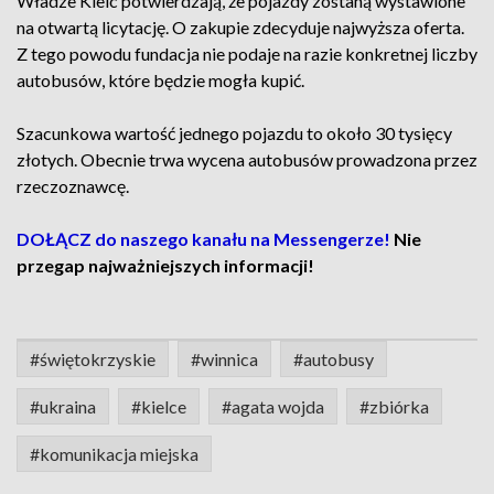
Władze Kielc potwierdzają, że pojazdy zostaną wystawione
na otwartą licytację. O zakupie zdecyduje najwyższa oferta.
Z tego powodu fundacja nie podaje na razie konkretnej liczby
autobusów, które będzie mogła kupić.
Szacunkowa wartość jednego pojazdu to około 30 tysięcy
złotych. Obecnie trwa wycena autobusów prowadzona przez
rzeczoznawcę.
DOŁĄCZ do naszego kanału na Messengerze!
Nie
przegap najważniejszych informacji!
#świętokrzyskie
#winnica
#autobusy
#ukraina
#kielce
#agata wojda
#zbiórka
#komunikacja miejska