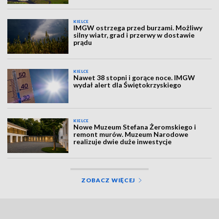
KIELCE
IMGW ostrzega przed burzami. Możliwy
silny wiatr, grad i przerwy w dostawie
prądu
KIELCE
Nawet 38 stopni i gorące noce. IMGW
wydał alert dla Świętokrzyskiego
KIELCE
Nowe Muzeum Stefana Żeromskiego i
remont murów. Muzeum Narodowe
realizuje dwie duże inwestycje
ZOBACZ WIĘCEJ