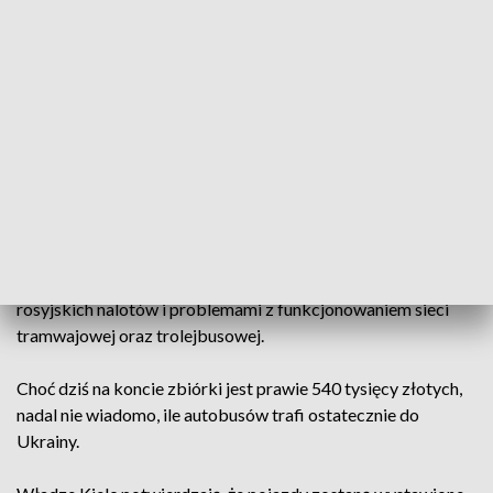
ma dobry happy end. Po okresie dużego napięcia
społecznego udało się siłą ludzkiego dobra uzbierać
pieniądze, za które będzie można kupić autobusy służące
społeczeństwu w Winnicy – mówi Agata Wojda, prezydentka
Kielc.
Czytaj też:
Autobusy jednak pojadą do Winnicy? W trzy
dni zebrano pół miliona złotych
O wsparcie komunikacyjne dla ukraińskiego miasta poprosił
mer Winnicy. Autobusy mają pomóc tamtejszemu
transportowi publicznemu, który mierzy się ze skutkami
rosyjskich nalotów i problemami z funkcjonowaniem sieci
tramwajowej oraz trolejbusowej.
Choć dziś na koncie zbiórki jest prawie 540 tysięcy złotych,
nadal nie wiadomo, ile autobusów trafi ostatecznie do
Ukrainy.