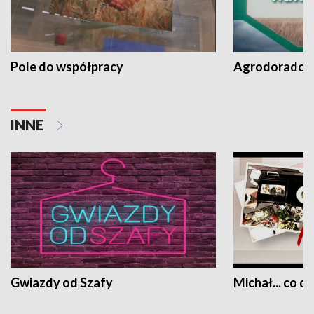
Pole do współpracy
Agrodoradcy 
INNE
Gwiazdy od Szafy
Michał... co dz