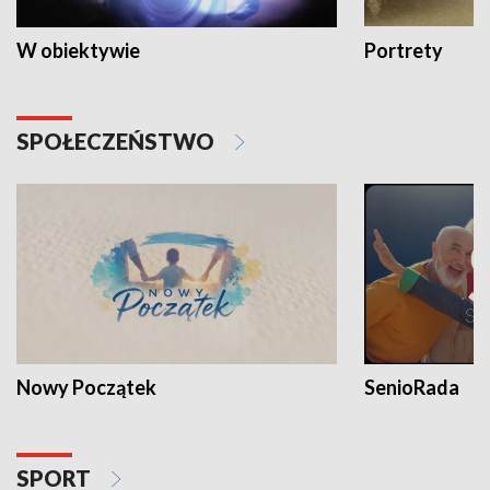
W obiektywie
Portrety
SPOŁECZEŃSTWO
Nowy Początek
SenioRada
SPORT