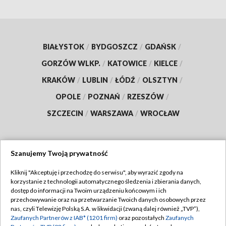
BIAŁYSTOK
/
BYDGOSZCZ
/
GDAŃSK
/
GORZÓW WLKP.
/
KATOWICE
/
KIELCE
/
KRAKÓW
/
LUBLIN
/
ŁÓDŹ
/
OLSZTYN
/
OPOLE
/
POZNAŃ
/
RZESZÓW
/
SZCZECIN
/
WARSZAWA
/
WROCŁAW
Szanujemy Twoją prywatność
Dołącz do nas:
Kliknij "Akceptuję i przechodzę do serwisu", aby wyrazić zgody na
korzystanie z technologii automatycznego śledzenia i zbierania danych,
TVP
dostęp do informacji na Twoim urządzeniu końcowym i ich
Abonament TVP
przechowywanie oraz na przetwarzanie Twoich danych osobowych przez
Regulamin TVP
nas, czyli Telewizję Polską S.A. w likwidacji (zwaną dalej również „TVP”),
Emisja w TVP
Zaufanych Partnerów z IAB* (1201 firm)
oraz pozostałych
Zaufanych
Polityka prywatności