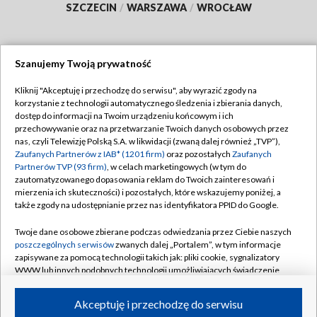
SZCZECIN
/
WARSZAWA
/
WROCŁAW
Szanujemy Twoją prywatność
Dołącz do nas:
Kliknij "Akceptuję i przechodzę do serwisu", aby wyrazić zgody na
korzystanie z technologii automatycznego śledzenia i zbierania danych,
TVP
dostęp do informacji na Twoim urządzeniu końcowym i ich
Abonament TVP
przechowywanie oraz na przetwarzanie Twoich danych osobowych przez
Regulamin TVP
nas, czyli Telewizję Polską S.A. w likwidacji (zwaną dalej również „TVP”),
Emisja w TVP
Polityka prywatności
Zaufanych Partnerów z IAB* (1201 firm)
oraz pozostałych
Zaufanych
Partnerów TVP (93 firm)
, w celach marketingowych (w tym do
Centrum informacji TVP
Moje zgody
zautomatyzowanego dopasowania reklam do Twoich zainteresowań i
mierzenia ich skuteczności) i pozostałych, które wskazujemy poniżej, a
Naziemna Telewizja Cyfrowa
Pomoc
także zgody na udostępnianie przez nas identyfikatora PPID do Google.
Sklep TVP
Biuro reklamy
Twoje dane osobowe zbierane podczas odwiedzania przez Ciebie naszych
Rada Programowa
Kontakt
poszczególnych serwisów
zwanych dalej „Portalem”, w tym informacje
zapisywane za pomocą technologii takich jak: pliki cookie, sygnalizatory
System NOS
WWW lub innych podobnych technologii umożliwiających świadczenie
dopasowanych i bezpiecznych usług, personalizację treści oraz reklam,
Informacje o nadawcy
Kanały
udostępnianie funkcji mediów społecznościowych oraz analizowanie
Akceptuję i przechodzę do serwisu
ruchu w Internecie.
Program dla prasy