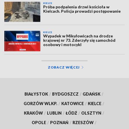
KIELCE
Próba podpalenia drzwi kościoła w
Kielcach. Policja prowadzi postępowanie
KIELCE
Wypadek w Mikułowicach na drodze
krajowej nr 73. Zderzyły się samochód
osobowy i motocykl
ZOBACZ WIĘCEJ
BIAŁYSTOK
/
BYDGOSZCZ
/
GDAŃSK
/
GORZÓW WLKP.
/
KATOWICE
/
KIELCE
/
KRAKÓW
/
LUBLIN
/
ŁÓDŹ
/
OLSZTYN
/
OPOLE
/
POZNAŃ
/
RZESZÓW
/