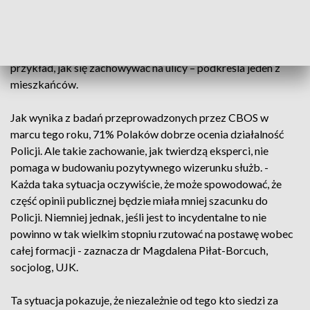
ekspresowej siódemce policjantka po cywilnemu pokazała
innemu kierowcy środkowy palec. Została ukarana
mandatem i naganą z wpisaniem do akt. - Jak każdy kierowca
jest karany, to policjant też. To są mundurowi i powinni dać
przykład, jak się zachowywać na ulicy – podkreśla jeden z
mieszkańców.
Jak wynika z badań przeprowadzonych przez CBOS w
marcu tego roku, 71% Polaków dobrze ocenia działalność
Policji. Ale takie zachowanie, jak twierdzą eksperci, nie
pomaga w budowaniu pozytywnego wizerunku służb. -
Każda taka sytuacja oczywiście, że może spowodować, że
część opinii publicznej będzie miała mniej szacunku do
Policji. Niemniej jednak, jeśli jest to incydentalne to nie
powinno w tak wielkim stopniu rzutować na postawę wobec
całej formacji - zaznacza dr Magdalena Piłat-Borcuch,
socjolog, UJK.
Ta sytuacja pokazuje, że niezależnie od tego kto siedzi za