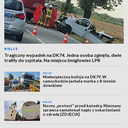
KIELCE
Tragiczny wypadek na DK74. Jedna osoba zginęła, dwie
trafiły do szpitala. Na miejscu śmigłowiec LPR
KIELCE
Niebezpieczna kolizja na DK79. W
samochodzie jechała matka z 8-letnim
dzieckiem
KIELCE
Nocny „protest” przed katedrą. Nieznany
sprawca namalował napis z oskarżeniami
o zdradę [ZDJĘCIA]