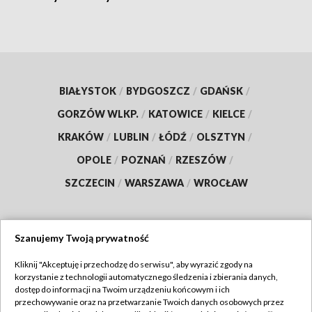
BIAŁYSTOK
/
BYDGOSZCZ
/
GDAŃSK
/
GORZÓW WLKP.
/
KATOWICE
/
KIELCE
/
KRAKÓW
/
LUBLIN
/
ŁÓDŹ
/
OLSZTYN
/
OPOLE
/
POZNAŃ
/
RZESZÓW
/
SZCZECIN
/
WARSZAWA
/
WROCŁAW
Szanujemy Twoją prywatność
Dołącz do nas:
Kliknij "Akceptuję i przechodzę do serwisu", aby wyrazić zgody na
korzystanie z technologii automatycznego śledzenia i zbierania danych,
TVP
dostęp do informacji na Twoim urządzeniu końcowym i ich
Abonament TVP
przechowywanie oraz na przetwarzanie Twoich danych osobowych przez
Regulamin TVP