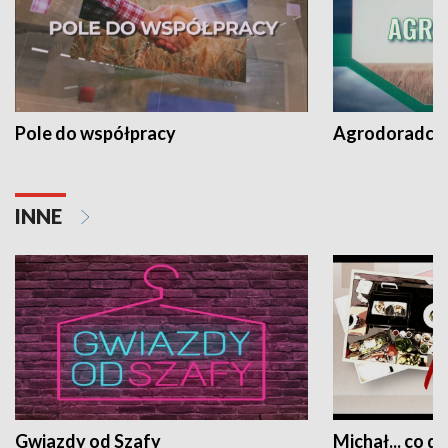
Pole do współpracy
Agrodoradcy 
INNE
Gwiazdy od Szafy
Michał... co dz