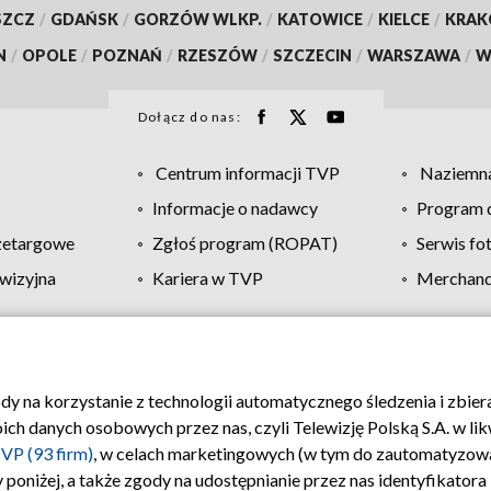
SZCZ
/
GDAŃSK
/
GORZÓW WLKP.
/
KATOWICE
/
KIELCE
/
KRA
N
/
OPOLE
/
POZNAŃ
/
RZESZÓW
/
SZCZECIN
/
WARSZAWA
/
W
Dołącz do nas:
Centrum informacji TVP
Naziemna
Informacje o nadawcy
Program d
zetargowe
Zgłoś program (ROPAT)
Serwis fo
wizyjna
Kariera w TVP
Merchandi
Polityka prywatności
Moje zgody
Pomoc
Biuro re
ody na korzystanie z technologii automatycznego śledzenia i zbie
 danych osobowych przez nas, czyli Telewizję Polską S.A. w likw
VP (93 firm)
, w celach marketingowych (w tym do zautomatyzow
 poniżej, a także zgody na udostępnianie przez nas identyfikator