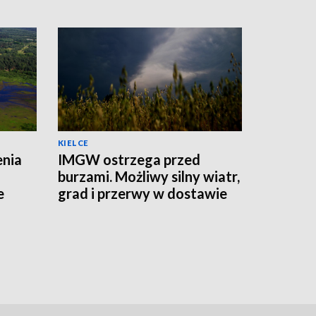
KIELCE
enia
IMGW ostrzega przed
burzami. Możliwy silny wiatr,
e
grad i przerwy w dostawie
prądu