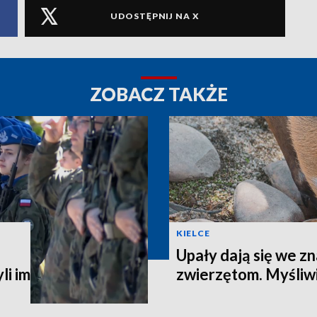
UDOSTĘPNIJ NA X
ZOBACZ TAKŻE
KIELCE
Upały dają się we zn
li im
zwierzętom. Myśliwi