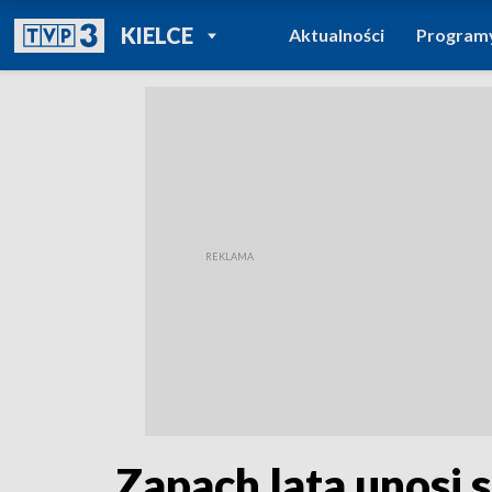
POWRÓT DO
KIELCE
Aktualności
Program
TVP REGIONY
Zapach lata unosi 