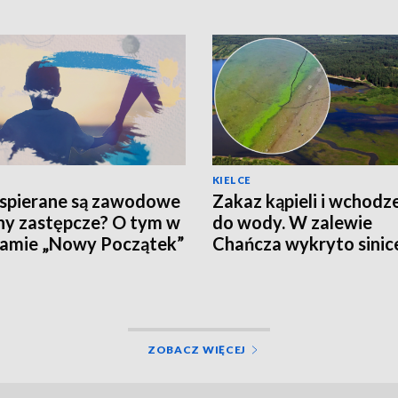
KIELCE
spierane są zawodowe
Zakaz kąpieli i wchodz
ny zastępcze? O tym w
do wody. W zalewie
amie „Nowy Początek”
Chańcza wykryto sinic
ZOBACZ WIĘCEJ