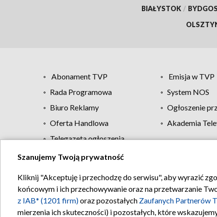
BIAŁYSTOK
/
BYDGO
OLSZTY
Abonament TVP
Emisja w TVP
Rada Programowa
System NOS
Biuro Reklamy
Ogłoszenie pr
Oferta Handlowa
Akademia Tele
Telegazeta ogłoszenia
Szanujemy Twoją prywatność
Regulamin TVP
Kliknij "Akceptuję i przechodzę do serwisu", aby wyrazić zg
końcowym i ich przechowywanie oraz na przetwarzanie Twoich
z IAB* (1201 firm)
oraz pozostałych
Zaufanych Partnerów T
mierzenia ich skuteczności) i pozostałych, które wskazujemy