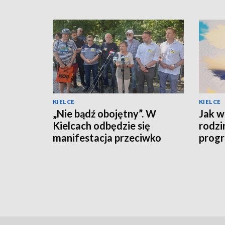
KIELCE
KIELCE
„Nie bądź obojętny”. W
Jak w
Kielcach odbędzie się
rodzi
manifestacja przeciwko
progr
przemocy i hejtowi