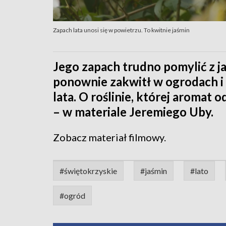
Zapach lata unosi się w powietrzu. To kwitnie jaśmin
Jego zapach trudno pomylić z 
ponownie zakwitł w ogrodach i
lata. O roślinie, której aromat o
– w materiale Jeremiego Uby.
Zobacz materiał filmowy.
#świętokrzyskie
#jaśmin
#lato
#ogród