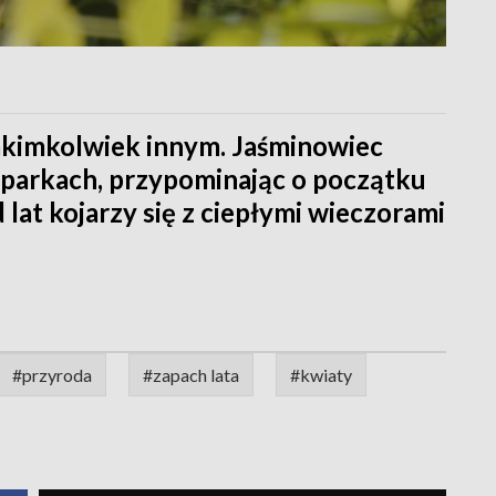
jakimkolwiek innym. Jaśminowiec
 parkach, przypominając o początku
d lat kojarzy się z ciepłymi wieczorami
#przyroda
#zapach lata
#kwiaty