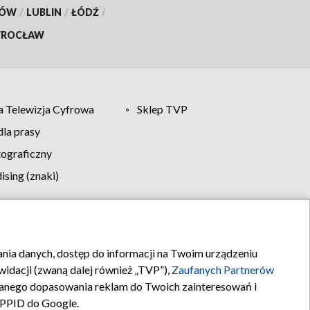
KÓW
/
LUBLIN
/
ŁÓDŹ
/
ROCŁAW
 Telewizja Cyfrowa
Sklep TVP
la prasy
tograficzny
sing (znaki)
klamy
Kontakt
rania danych, dostęp do informacji na Twoim urządzeniu
idacji (zwaną dalej również „TVP”),
Zaufanych Partnerów
anego dopasowania reklam do Twoich zainteresowań i
a PPID do Google.