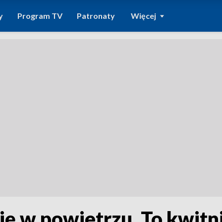
y
Program TV
Patronaty
Więcej
się w powietrzu. To kwitn