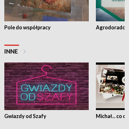
Pole do współpracy
Agrodoradcy 
INNE
Gwiazdy od Szafy
Michał... co dz