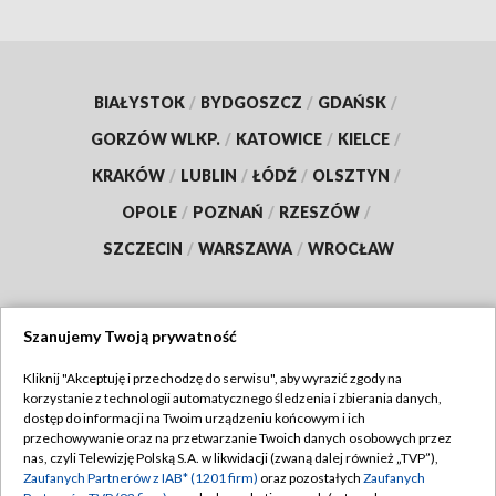
BIAŁYSTOK
/
BYDGOSZCZ
/
GDAŃSK
/
GORZÓW WLKP.
/
KATOWICE
/
KIELCE
/
KRAKÓW
/
LUBLIN
/
ŁÓDŹ
/
OLSZTYN
/
OPOLE
/
POZNAŃ
/
RZESZÓW
/
SZCZECIN
/
WARSZAWA
/
WROCŁAW
Szanujemy Twoją prywatność
Dołącz do nas:
Kliknij "Akceptuję i przechodzę do serwisu", aby wyrazić zgody na
korzystanie z technologii automatycznego śledzenia i zbierania danych,
TVP
dostęp do informacji na Twoim urządzeniu końcowym i ich
Abonament TVP
przechowywanie oraz na przetwarzanie Twoich danych osobowych przez
Regulamin TVP
nas, czyli Telewizję Polską S.A. w likwidacji (zwaną dalej również „TVP”),
Emisja w TVP
Zaufanych Partnerów z IAB* (1201 firm)
oraz pozostałych
Zaufanych
Polityka prywatności