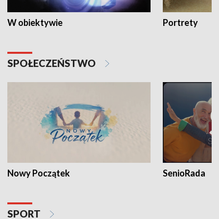
W obiektywie
Portrety
SPOŁECZEŃSTWO
Nowy Początek
SenioRada
SPORT