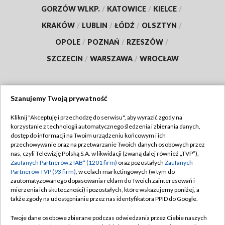
GORZÓW WLKP.
/
KATOWICE
/
KIELCE
/
KRAKÓW
/
LUBLIN
/
ŁÓDŹ
/
OLSZTYN
/
OPOLE
/
POZNAŃ
/
RZESZÓW
/
SZCZECIN
/
WARSZAWA
/
WROCŁAW
Szanujemy Twoją prywatność
Dołącz do nas:
Kliknij "Akceptuję i przechodzę do serwisu", aby wyrazić zgody na
korzystanie z technologii automatycznego śledzenia i zbierania danych,
TVP
dostęp do informacji na Twoim urządzeniu końcowym i ich
Abonament TVP
przechowywanie oraz na przetwarzanie Twoich danych osobowych przez
Regulamin TVP
nas, czyli Telewizję Polską S.A. w likwidacji (zwaną dalej również „TVP”),
Emisja w TVP
Zaufanych Partnerów z IAB* (1201 firm)
oraz pozostałych
Zaufanych
Polityka prywatności
Partnerów TVP (93 firm)
, w celach marketingowych (w tym do
Centrum informacji TVP
Moje zgody
zautomatyzowanego dopasowania reklam do Twoich zainteresowań i
mierzenia ich skuteczności) i pozostałych, które wskazujemy poniżej, a
Naziemna Telewizja Cyfrowa
Pomoc
także zgody na udostępnianie przez nas identyfikatora PPID do Google.
Sklep TVP
Biuro reklamy
Twoje dane osobowe zbierane podczas odwiedzania przez Ciebie naszych