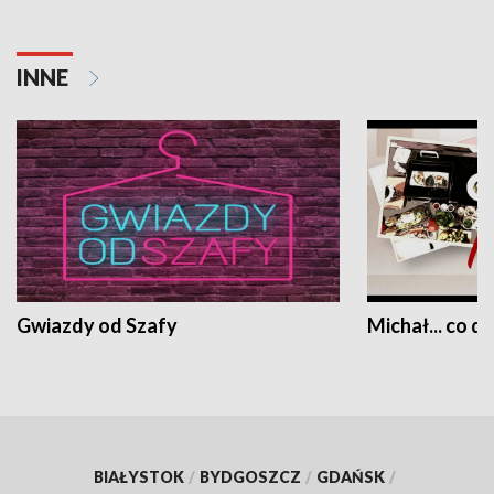
INNE
Gwiazdy od Szafy
Michał... co dz
BIAŁYSTOK
/
BYDGOSZCZ
/
GDAŃSK
/