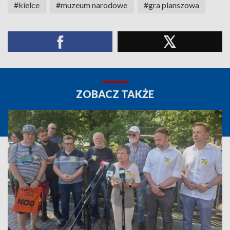
#kielce
#muzeum narodowe
#gra planszowa
ZOBACZ TAKŻE