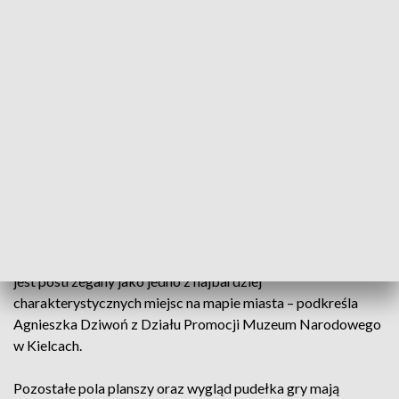
zabytek od początku utrzymywał prowadzenie i ostatecznie
zdobył 324 głosy. Drugie miejsce zajęła Kadzielnia, a trzecie
dworzec autobusowy. – To w pełni zasłużone zwycięstwo dla
miejsca, które od wieków stanowi dumę i architektoniczną
wizytówkę naszego miasta – mówi prezydentka Kielc Agata
Wojda.
Czytaj też:
Kielce gotowe na swoje święto. Osiem stref
tematycznych i mnóstwo atrakcji
Z wyniku cieszy się także Muzeum Narodowe w Kielcach,
którego główną siedzibą jest zwycięski obiekt. – To dla nas
ogromna radość, że Dawny Pałac Biskupów Krakowskich
jest postrzegany jako jedno z najbardziej
charakterystycznych miejsc na mapie miasta – podkreśla
Agnieszka Dziwoń z Działu Promocji Muzeum Narodowego
w Kielcach.
Pozostałe pola planszy oraz wygląd pudełka gry mają