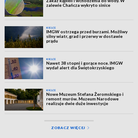
Zakaz kąpieli i wchodzenia do wody. W
zalewie Chańcza wykryto sinice
KIELCE
IMGW ostrzega przed burzami. Możliwy
silny wiatr, grad i przerwy w dostawie
prądu
KIELCE
Nawet 38 stopni i gorące noce. IMGW
wydał alert dla Świętokrzyskiego
KIELCE
Nowe Muzeum Stefana Żeromskiego i
remont murów. Muzeum Narodowe
realizuje dwie duże inwestycje
ZOBACZ WIĘCEJ