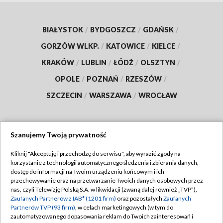
BIAŁYSTOK
/
BYDGOSZCZ
/
GDAŃSK
/
GORZÓW WLKP.
/
KATOWICE
/
KIELCE
/
KRAKÓW
/
LUBLIN
/
ŁÓDŹ
/
OLSZTYN
/
OPOLE
/
POZNAŃ
/
RZESZÓW
/
SZCZECIN
/
WARSZAWA
/
WROCŁAW
Szanujemy Twoją prywatność
Dołącz do nas:
Kliknij "Akceptuję i przechodzę do serwisu", aby wyrazić zgody na
korzystanie z technologii automatycznego śledzenia i zbierania danych,
TVP
dostęp do informacji na Twoim urządzeniu końcowym i ich
Abonament TVP
przechowywanie oraz na przetwarzanie Twoich danych osobowych przez
Regulamin TVP
nas, czyli Telewizję Polską S.A. w likwidacji (zwaną dalej również „TVP”),
Emisja w TVP
Polityka prywatności
Zaufanych Partnerów z IAB* (1201 firm)
oraz pozostałych
Zaufanych
Partnerów TVP (93 firm)
, w celach marketingowych (w tym do
Centrum informacji TVP
Moje zgody
zautomatyzowanego dopasowania reklam do Twoich zainteresowań i