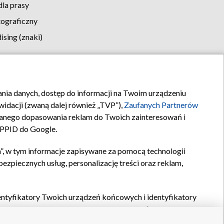
la prasy
tograficzny
sing (znaki)
klamy
Kontakt
rania danych, dostęp do informacji na Twoim urządzeniu
idacji (zwaną dalej również „TVP”),
Zaufanych Partnerów
anego dopasowania reklam do Twoich zainteresowań i
a PPID do Google.
”, w tym informacje zapisywane za pomocą technologii
zpiecznych usług, personalizację treści oraz reklam,
identyfikatory Twoich urządzeń końcowych i identyfikatory
P,
Zaufanych Partnerów z IAB
oraz pozostałych
Zaufanych
 wyboru podstawowych reklam, wyboru spersonalizowanych