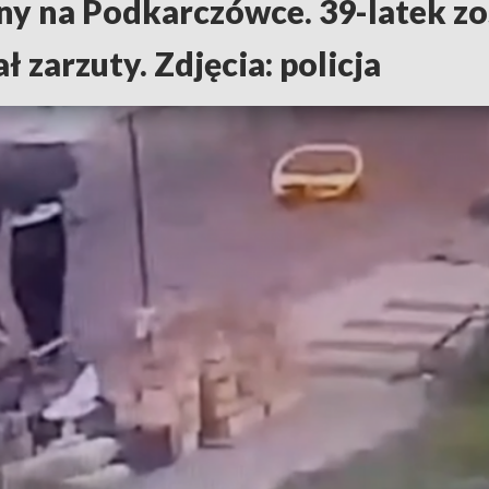
ny na Podkarczówce. 39-latek zo
ł zarzuty. Zdjęcia: policja