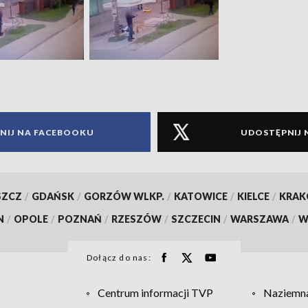
NIJ NA FACEBOOKU
UDOSTĘPNIJ 
SZCZ
/
GDAŃSK
/
GORZÓW WLKP.
/
KATOWICE
/
KIELCE
/
KRA
N
/
OPOLE
/
POZNAŃ
/
RZESZÓW
/
SZCZECIN
/
WARSZAWA
/
W
Dołącz do nas:
Centrum informacji TVP
Naziemna