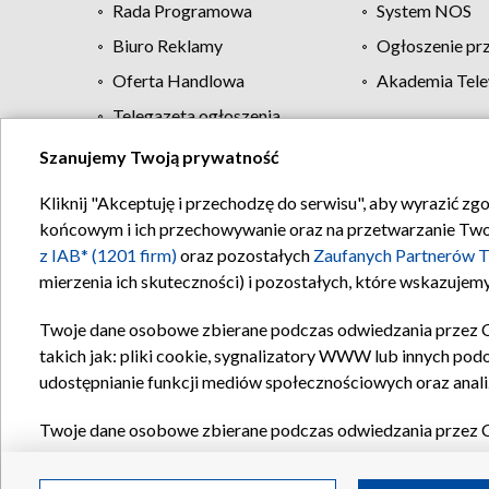
Rada Programowa
System NOS
Biuro Reklamy
Ogłoszenie pr
Oferta Handlowa
Akademia Tele
Telegazeta ogłoszenia
Szanujemy Twoją prywatność
Regulamin TVP
Kliknij "Akceptuję i przechodzę do serwisu", aby wyrazić zg
końcowym i ich przechowywanie oraz na przetwarzanie Twoich
z IAB* (1201 firm)
oraz pozostałych
Zaufanych Partnerów T
mierzenia ich skuteczności) i pozostałych, które wskazujemy
Twoje dane osobowe zbierane podczas odwiedzania przez 
takich jak: pliki cookie, sygnalizatory WWW lub innych pod
udostępnianie funkcji mediów społecznościowych oraz anali
Twoje dane osobowe zbierane podczas odwiedzania przez 
plików cookie, informacje o Twoich wyszukiwaniach w serwi
Partnerów TVP
dla realizacji następujących celów i funkc