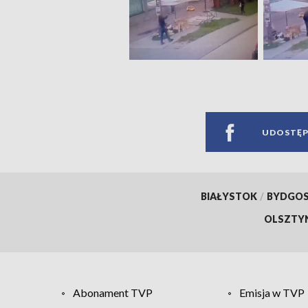
UDOSTĘP
BIAŁYSTOK
/
BYDGO
OLSZTY
Abonament TVP
Emisja w TVP