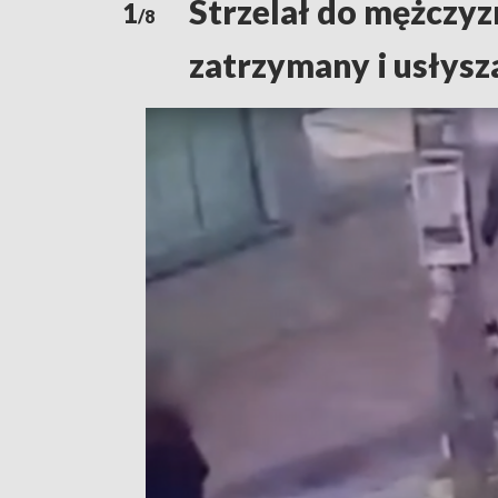
Strzelał do mężczyz
1
/8
zatrzymany i usłysza