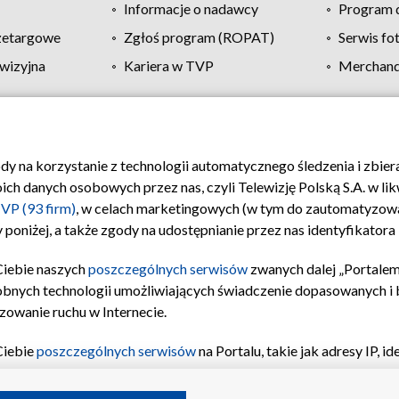
Informacje o nadawcy
Program d
zetargowe
Zgłoś program (ROPAT)
Serwis fo
wizyjna
Kariera w TVP
Merchandi
Polityka prywatności
Moje zgody
Pomoc
Biuro re
ody na korzystanie z technologii automatycznego śledzenia i zbie
 danych osobowych przez nas, czyli Telewizję Polską S.A. w likw
VP (93 firm)
, w celach marketingowych (w tym do zautomatyzow
 poniżej, a także zgody na udostępnianie przez nas identyfikator
Ciebie naszych
poszczególnych serwisów
zwanych dalej „Portalem
obnych technologii umożliwiających świadczenie dopasowanych i be
zowanie ruchu w Internecie.
Ciebie
poszczególnych serwisów
na Portalu, takie jak adresy IP, 
sach Portalu czy historia odwiedzin będą przetwarzane przez TV
ji: przechowywania informacji na urządzeniu lub dostęp do nich,
©2026 Telewizja Polska S.A. w likwidacji