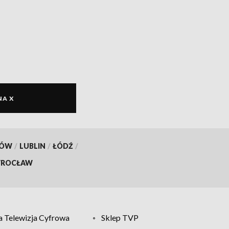
NA X
KÓW
/
LUBLIN
/
ŁÓDŹ
/
ROCŁAW
 Telewizja Cyfrowa
Sklep TVP