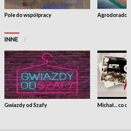
Pole do współpracy
Agrodoradcy 
INNE
Gwiazdy od Szafy
Michał... co dz