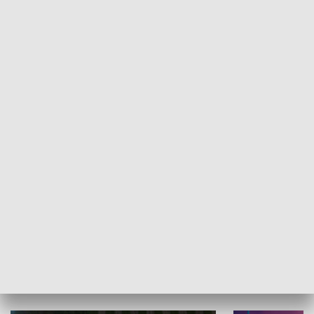
Informator kulturalny
Drzwi do kult
TECHNIKA I MOTORYZACJA
WYPOCZYNEK I REKREACJA