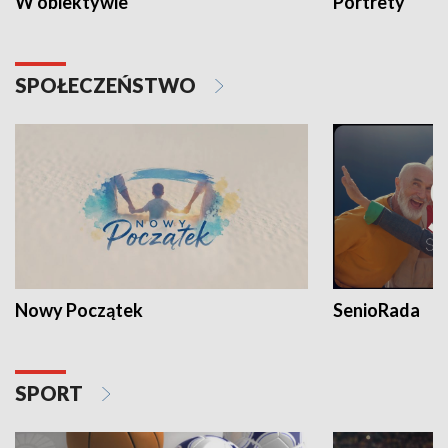
W obiektywie
Portrety
SPOŁECZEŃSTWO
Nowy Początek
SenioRada
SPORT