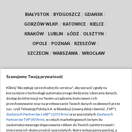
BIAŁYSTOK
/
BYDGOSZCZ
/
GDAŃSK
/
GORZÓW WLKP.
/
KATOWICE
/
KIELCE
/
KRAKÓW
/
LUBLIN
/
ŁÓDŹ
/
OLSZTYN
/
OPOLE
/
POZNAŃ
/
RZESZÓW
/
SZCZECIN
/
WARSZAWA
/
WROCŁAW
Szanujemy Twoją prywatność
Dołącz do nas:
Kliknij "Akceptuję i przechodzę do serwisu", aby wyrazić zgody na
korzystanie z technologii automatycznego śledzenia i zbierania danych,
TVP
dostęp do informacji na Twoim urządzeniu końcowym i ich
Abonament TVP
przechowywanie oraz na przetwarzanie Twoich danych osobowych przez
Regulamin TVP
nas, czyli Telewizję Polską S.A. w likwidacji (zwaną dalej również „TVP”),
Emisja w TVP
Zaufanych Partnerów z IAB* (1201 firm)
oraz pozostałych
Zaufanych
Polityka prywatności
Partnerów TVP (93 firm)
, w celach marketingowych (w tym do
Centrum informacji TVP
Moje zgody
zautomatyzowanego dopasowania reklam do Twoich zainteresowań i
mierzenia ich skuteczności) i pozostałych, które wskazujemy poniżej, a