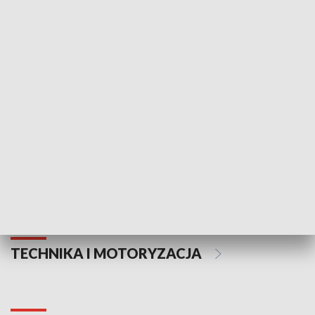
KULTURA I SZTUKA
Informator kulturalny
Drzwi do kult
TECHNIKA I MOTORYZACJA