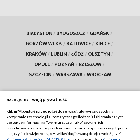
BIAŁYSTOK
/
BYDGOSZCZ
/
GDAŃSK
/
GORZÓW WLKP.
/
KATOWICE
/
KIELCE
/
KRAKÓW
/
LUBLIN
/
ŁÓDŹ
/
OLSZTYN
/
OPOLE
/
POZNAŃ
/
RZESZÓW
/
SZCZECIN
/
WARSZAWA
/
WROCŁAW
Szanujemy Twoją prywatność
Dołącz do nas:
Kliknij "Akceptuję i przechodzę do serwisu", aby wyrazić zgody na
korzystanie z technologii automatycznego śledzenia i zbierania danych,
TVP
dostęp do informacji na Twoim urządzeniu końcowym i ich
Abonament TVP
przechowywanie oraz na przetwarzanie Twoich danych osobowych przez
Regulamin TVP
nas, czyli Telewizję Polską S.A. w likwidacji (zwaną dalej również „TVP”),
Emisja w TVP
Zaufanych Partnerów z IAB* (1201 firm)
oraz pozostałych
Zaufanych
Polityka prywatności