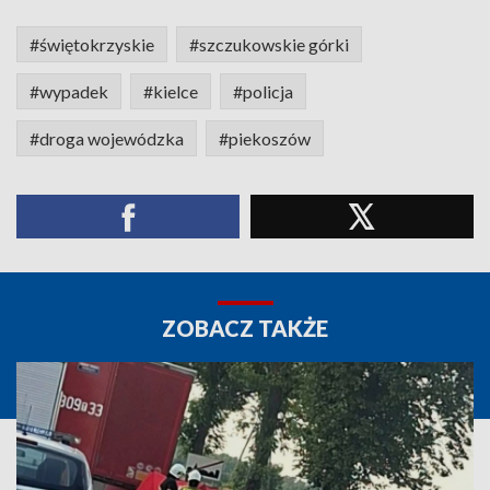
#świętokrzyskie
#szczukowskie górki
#wypadek
#kielce
#policja
#droga wojewódzka
#piekoszów
ZOBACZ TAKŻE