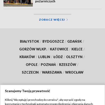
pożarniczych
ZOBACZ WIĘCEJ
BIAŁYSTOK
/
BYDGOSZCZ
/
GDAŃSK
/
GORZÓW WLKP.
/
KATOWICE
/
KIELCE
/
KRAKÓW
/
LUBLIN
/
ŁÓDŹ
/
OLSZTYN
/
OPOLE
/
POZNAŃ
/
RZESZÓW
/
SZCZECIN
/
WARSZAWA
/
WROCŁAW
Szanujemy Twoją prywatność
Dołącz do nas:
Kliknij "Akceptuję i przechodzę do serwisu", aby wyrazić zgody na
korzystanie z technologii automatycznego śledzenia i zbierania danych,