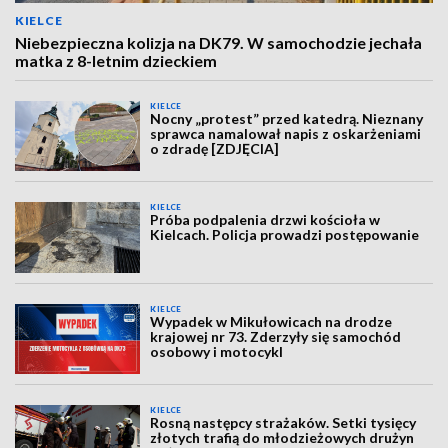
KIELCE
Niebezpieczna kolizja na DK79. W samochodzie jechała
matka z 8-letnim dzieckiem
KIELCE
Nocny „protest” przed katedrą. Nieznany
sprawca namalował napis z oskarżeniami
o zdradę [ZDJĘCIA]
KIELCE
Próba podpalenia drzwi kościoła w
Kielcach. Policja prowadzi postępowanie
KIELCE
Wypadek w Mikułowicach na drodze
krajowej nr 73. Zderzyły się samochód
osobowy i motocykl
KIELCE
Rosną następcy strażaków. Setki tysięcy
złotych trafią do młodzieżowych drużyn