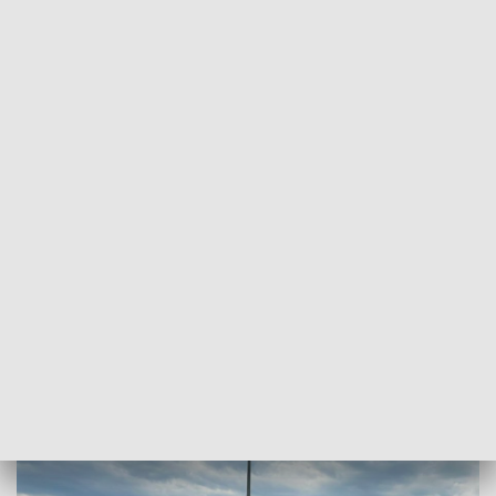
toyoty jechał od strony Piekoszowa w kierunku Kielc.
- Wstępne ustalenia funkcjonariuszy wskazują, że pojazd
zjechał na przeciwległy pas ruchu i zderzył się z fordem
prowadzonym przez 20-latka. W wyniku wypadku do
szpitala przewieziono kierowcę toyoty oraz 40-letniego
pasażera tego samochodu - informuje starszy aspirant Jacek
Borek
Policjanci wyjaśniają szczegółowe okoliczności zdarzenia. W
miejscu wypadku występują utrudnienia. Ruch odbywa się
wahadłowo.
DOŁĄCZ do naszego kanału na Messengerze!
Nie
przegap najważniejszych informacji!